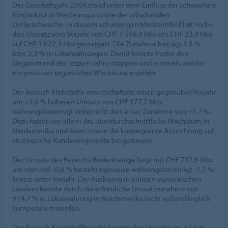
Das Geschäftsjahr 2004 stand unter dem Einfluss der schwachen
Konjunktur in Westeuropa sowie der anhaltenden
Dollarschwäche. In diesem schwierigen Marktumfeld hat Forbo
den Umsatz vom Vorjahr von CHF 1'598,9 Mio um CHF 23,4 Mio
auf CHF 1’622,3 Mio gesteigert. Die Zunahme beträgt 1,5 %
bzw. 2,3 % in Lokalwährungen. Damit konnte Forbo den
Negativtrend der letzten Jahre stoppen und erstmals wieder
ein positives organisches Wachstum erzielen.
Der Bereich Klebstoffe erwirtschaftete einen gegenüber Vorjahr
um +3,6 % höheren Umsatz von CHF 577,7 Mio,
währungsbereinigt entspricht dies einer Zunahme von +5,7 %.
Dazu haben vor allem das überdurchschnittliche Wachstum in
Nordamerika und Asien sowie die konsequente Ausrichtung auf
strategische Kundensegmente beigetragen.
Der Umsatz des Bereichs Bodenbeläge liegt mit CHF 737,6 Mio
um nominal -0,9 % beziehungsweise währungsbereinigt -1,5 %
knapp unter Vorjahr. Der Rückgang in einigen europäischen
Ländern konnte durch die erfreuliche Umsatzzunahme von
+14,7 % in Lokalwährung in Nordamerika nicht vollumfänglich
kompensiert werden.
Der Bereich Kunststoffbänder konnte den Umsatz um +3,4 %