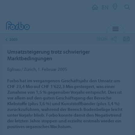
EN
MENU
TEILEN
2005
Umsatzsteigerung trotz schwieriger
Marktbedingungen
Eglisau / Zürich, 1. Februar 2005
Forbo hat im vergangenen Geschäftsjahr den Umsatz um
CHF 23,4 Mio auf CHF 1’622,3 Mio gesteigert, was einer
Zunahme von 1,5 % gegenüber Vorjahr entspricht. Dies ist
vor allem auf den guten Geschäftsgang der Bereiche
Klebstoffe (plus 3,6 %) und Kunststoffbänder (plus 3,4 %)
zurückzuführen, während der Bereich Bodenbeläge leicht
unter Vorjahr blieb. Forbo konnte damit den Negativtrend
der letzten Jahre stoppen und erzielte erstmals wieder ein
positives organisches Wachstum.