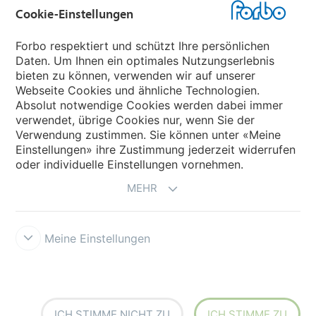
Cookie-Einstellungen
Forbo Websites
Forbo respektiert und schützt Ihre persönlichen
Daten. Um Ihnen ein optimales Nutzungserlebnis
Forbo-Gruppe
bieten zu können, verwenden wir auf unserer
Webseite Cookies und ähnliche Technologien.
Forbo Flooring Systems
Absolut notwendige Cookies werden dabei immer
verwendet, übrige Cookies nur, wenn Sie der
Verwendung zustimmen. Sie können unter «Meine
Forbo Movement Systems
Einstellungen» ihre Zustimmung jederzeit widerrufen
oder individuelle Einstellungen vornehmen.
MEHR
Meine Einstellungen
Forbo Integrity Line
Cookie-Einstellungen
ICH STIMME NICHT ZU
ICH STIMME ZU