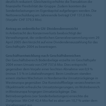
deutlich reduziert. Gleichzeitig erhöhte die Transaktion die
finanzielle Flexibilität der Gruppe. Zudem konnten die
Sonderbelastungen im Eigenkapital aufgefangen werden. Die
Nettoverschuldung am Jahresende beträgt CHF 131,0 Mio
(Vorjahr: CHF 379,3 Mio).
Antrag an ordentliche GV: Dividendenverzicht
In Anbetracht des Konzernverlusts beabsichtigt der
Verwaltungsrat, der ordentlichen Generalversammlung vom 29.
April 2005 den Verzicht auf eine Dividendenauszahlung für das
Geschäftsjahr 2004 zu beantragen.
Geschäftsentwicklung nach Geschäftsbereichen
Der Geschäftsbereich Bodenbeläge erzielte im Geschäftsjahr
2004 einen Umsatz von CHF 737,6 Mio. Dies entspricht
gegenüber dem Vorjahr einer leichten Abnahme von 0,9 %
(minus 1.5 % in Lokalwährungen). Beim Linoleum standen
einem starken Wachstum in Nordamerika Umsatzrückgänge in
Westeuropa gegenüber. Die Kunststoffbeläge verzeichneten im
Objektmarkt erfreuliche Umsatzsteigerungen, im Wohnbereich
in Westeuropa hingegen Umsatzrückgänge. Das
Betriebsergebnis (vor Sonderbelastungen) erreichte die
Zielgrösse: Mit CHF 42,4 Mio fiel es aber um 10,7 % unter dem
Vorjahreswert aus.