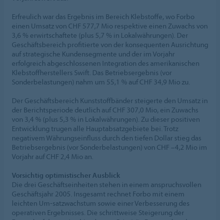
Erfreulich war das Ergebnis im Bereich Klebstoffe, wo Forbo
einen Umsatz von CHF 577,7 Mio respektive einen Zuwachs von
3,6 % erwirtschaftete (plus 5,7 % in Lokalwährungen). Der
Geschäftsbereich profitierte von der konsequenten Ausrichtung
auf strategische Kundensegmente und der im Vorjahr
erfolgreich abgeschlossenen Integration des amerikanischen
Klebstoffherstellers Swift. Das Betriebsergebnis (vor
Sonderbelastungen) nahm um 55,1 % auf CHF 34,9 Mio zu.
Der Geschäftsbereich Kunststoffbänder steigerte den Umsatz in
der Berichtsperiode deutlich auf CHF 307,0 Mio, ein Zuwachs
von 3,4 % (plus 5,3 % in Lokalwährungen). Zu dieser positiven
Entwicklung trugen alle Hauptabsatzgebiete bei. Trotz
negativem Währungseinfluss durch den tiefen Dollar stieg das
Betriebsergebnis (vor Sonderbelastungen) von CHF –4,2 Mio im
Vorjahr auf CHF 2,4 Mio an.
Vorsichtig optimistischer Ausblick
Die drei Geschäftseinheiten stehen in einem anspruchsvollen
Geschäftsjahr 2005. Insgesamt rechnet Forbo mit einem
leichten Um-satzwachstum sowie einer Verbesserung des
operativen Ergebnisses. Die schrittweise Steigerung der