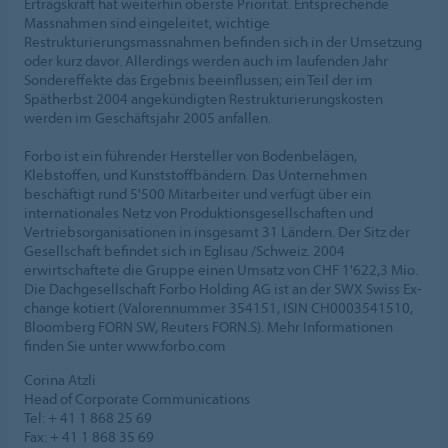
Ertragskraft hat weiterhin oberste Priorität. Entsprechende
Massnahmen sind eingeleitet, wichtige
Restrukturierungsmassnahmen befinden sich in der Umsetzung
oder kurz davor. Allerdings werden auch im laufenden Jahr
Sondereffekte das Ergebnis beeinflussen; ein Teil der im
Spätherbst 2004 angekündigten Restrukturierungskosten
werden im Geschäftsjahr 2005 anfallen.
Forbo ist ein führender Hersteller von Bodenbelägen,
Klebstoffen, und Kunststoffbändern. Das Unternehmen
beschäftigt rund 5'500 Mitarbeiter und verfügt über ein
internationales Netz von Produktionsgesellschaften und
Vertriebsorganisationen in insgesamt 31 Ländern. Der Sitz der
Gesellschaft befindet sich in Eglisau /Schweiz. 2004
erwirtschaftete die Gruppe einen Umsatz von CHF 1'622,3 Mio.
Die Dachgesellschaft Forbo Holding AG ist an der SWX Swiss Ex-
change kotiert (Valorennummer 354151, ISIN CH0003541510,
Bloomberg FORN SW, Reuters FORN.S). Mehr Informationen
finden Sie unter www.forbo.com
Corina Atzli
Head of Corporate Communications
Tel: + 41 1 868 25 69
Fax: + 41 1 868 35 69