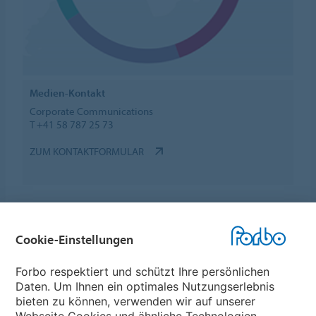
Medien-Kontakt
Corporate Communications
T +41 58 787 25 73
ZUM KONTAKTFORMULAR
Cookie-Einstellungen
Forbo Websites
Forbo respektiert und schützt Ihre persönlichen
Daten. Um Ihnen ein optimales Nutzungserlebnis
Forbo-Gruppe
bieten zu können, verwenden wir auf unserer
Webseite Cookies und ähnliche Technologien.