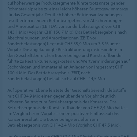
auf höherwertige Produktsegmente führte trotz ansteigender
Rohmaterialpreise zu einer leicht höheren Bruttogewinnmarge
für das Gesamtjahr. Deutlich höhere Betriebsaufwendungen
resultierten in einem Betriebsergebnis vor Abschreibungen
und Amortisation (EBITDA, vor Sonderbelastungen) von CHF
143,1 Mio (Vorjahr: CHF 156,7 Mio). Das Betriebsergebnis nach
Abschreibungen und Amortisationen (EBIT, vor
Sonderbelastungen) liegt mit CHF 55,9 Mio um 7,5 % unter
Vorjahr. Die angekündigte Restrukturierung insbesondere in
den Geschäftsbereichen Bodenbeläge und Kunststoffbänder
führte zu Restrukturierungskosten und Wertverminderungen auf
Sachanlagen und immateriellen Anlagen von insgesamt CHF
100,4 Mio. Das Betriebsergebnis (EBIT, nach
Sonderbelastungen) beläuft sich auf CHF –44,5 Mio.
Auf operativer Ebene leistete der Geschäftsbereich Klebstoffe
mit CHF 34,9 Mio einen gegenüber dem Vorjahr deutlich
höheren Beitrag zum Betriebsergebnis des Konzerns. Das
Betriebsergebnis der Kunststoffbänder von CHF 2,4 Mio hatte –
im Vergleich zum Vorjahr – einen positiven Einfluss auf das
Konzernresultat. Die Bodenbeläge erzielten ein
Betriebsergebnis von CHF 42,4 Mio (Vorjahr: CHF 47,5 Mio).
Im Konzernverlust von CHF 157,4 Mio (Vorjahr: Gewinn von CHF