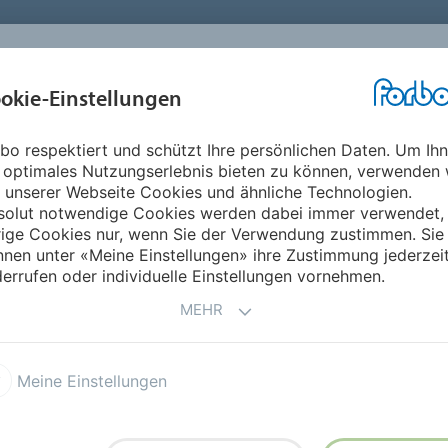
okie-Einstellungen
ABOUT
INVESTOREN
ME
bo respektiert und schützt Ihre persönlichen Daten. Um Ih
 2005 Kaufangebot der CVC für Forbo
 optimales Nutzungserlebnis bieten zu können, verwenden 
 unserer Webseite Cookies und ähnliche Technologien.
solut notwendige Cookies werden dabei immer verwendet,
 Forbo
rige Cookies nur, wenn Sie der Verwendung zustimmen. Sie
nen unter «Meine Einstellungen» ihre Zustimmung jederzei
errufen oder individuelle Einstellungen vornehmen.
MEHR
urde am Freitag über die Voranmeldung eines öffentlichen K
 zum Preis von CHF 260 je Namenaktie informiert. Er beabsi
ung einer Fairness Opinion beauftragte Bank Vontobel wird
Meine Einstellungen
rbo die Möglichkeit, frei über die künftige Eigentümerscha