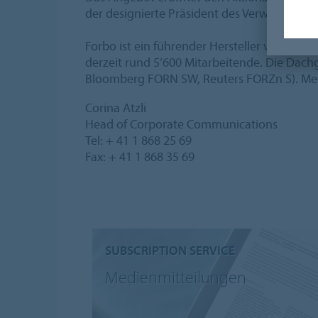
der designierte Präsident des Verwaltungsrat
Forbo ist ein führender Hersteller von Bode
derzeit rund 5’600 Mitarbeitende. Die Dach
Bloomberg FORN SW, Reuters FORZn S). Meh
Corina Atzli
Head of Corporate Communications
Tel: + 41 1 868 25 69
Fax: + 41 1 868 35 69
SUBSCRIPTION SERVICE
Medienmitteilungen