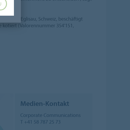
U
 Sitz in Eglisau, Schweiz, beschäftigt
e kotiert (Valorennummer 354'151,
Medien-Kontakt
Corporate Communications
T +41 58 787 25 73