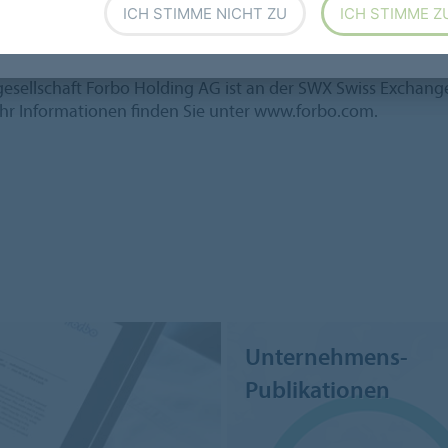
ICH STIMME NICHT ZU
ICH STIMME Z
s Rolf Watter.
nbelägen, Klebstoffen, und Kunststoffbändern. Die Gruppe mit
gesellschaft Forbo Holding AG ist an der SWX Swiss Exchang
r Informationen finden Sie unter www.forbo.com.
Unternehmens-
Publikationen