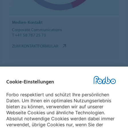
Medien-Kontakt
Corporate Communications
T +41 58 787 25 73
ZUM KONTAKTFORMULAR
Cookie-Einstellungen
Forbo Websites
Forbo respektiert und schützt Ihre persönlichen
Daten. Um Ihnen ein optimales Nutzungserlebnis
Forbo-Gruppe
bieten zu können, verwenden wir auf unserer
Webseite Cookies und ähnliche Technologien.
Forbo Flooring Systems
Absolut notwendige Cookies werden dabei immer
verwendet, übrige Cookies nur, wenn Sie der