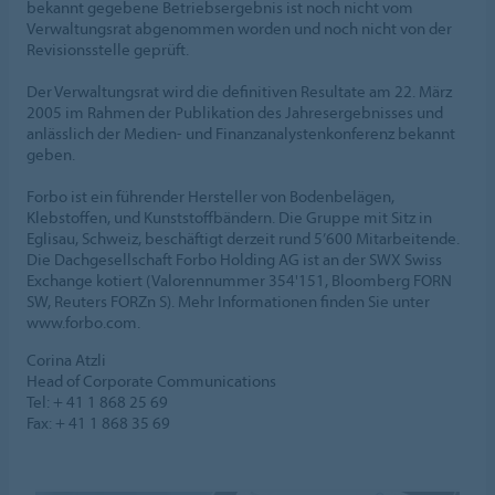
bekannt gegebene Betriebsergebnis ist noch nicht vom
Verwaltungsrat abgenommen worden und noch nicht von der
Revisionsstelle geprüft.
Der Verwaltungsrat wird die definitiven Resultate am 22. März
2005 im Rahmen der Publikation des Jahresergebnisses und
anlässlich der Medien- und Finanzanalystenkonferenz bekannt
geben.
Forbo ist ein führender Hersteller von Bodenbelägen,
Klebstoffen, und Kunststoffbändern. Die Gruppe mit Sitz in
Eglisau, Schweiz, beschäftigt derzeit rund 5’600 Mitarbeitende.
Die Dachgesellschaft Forbo Holding AG ist an der SWX Swiss
Exchange kotiert (Valorennummer 354'151, Bloomberg FORN
SW, Reuters FORZn S). Mehr Informationen finden Sie unter
www.forbo.com.
Corina Atzli
Head of Corporate Communications
Tel: + 41 1 868 25 69
Fax: + 41 1 868 35 69