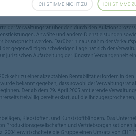
ICH STIMME NICHT ZU
ICH STIMME Z
 der Generalversammlung teil.
unter der Leitung des neuen Verwaltungsratspräsidenten D
rte der Verwaltungsrat über den durch den Auktionsprozes
ienstleistungen, Anwälte und andere Dienstleistungen sowi
ners beansprucht werden. Darüber hinaus nahm der Verkau
der gegenwärtigen schwierigen Lage hat sich der Verwaltung
r juristischen Aufarbeitung der jüngsten Vergangenheit ein
 Rückkehr zu einer akzeptablen Rentabilität erfordern in d
rde bekannt gegeben, dass sowohl der Verwaltungsrat als
u beginnen. Der ab dem 29. April 2005 amtierende Verwaltung
hrerseits freiwillig bereit erklärt, auf die ihr zugesprochen
enbelägen, Klebstoffen, und Kunststoffbändern. Das Unterne
von Produktionsgesellschaften und Vertriebsorganisationen i
eiz. 2004 erwirtschaftete die Gruppe einen Umsatz von CHF 1