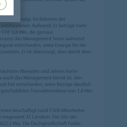
U
r. Albert Gnägi. Im Rahmen der
s entstandenen Aufwand. Er beträgt mehr
e CHF 0,8 Mio, die gemäss
fsprozess das Management Team während
srat entschieden, seine Energie für die
zusetzen. Er ist überzeugt, dass damit dem
en nächsten Monaten und Jahren harte
 auch das Management bereit ist, den
srat hat entschieden, seine Bezüge deutlich
en, geschuldeten Transaktionsboni von 1,8 Mio
hmen beschäftigt rund 5'500 Mitarbeiter
n insgesamt 31 Ländern. Der Sitz der
'622,3 Mio. Die Dachgesellschaft Forbo