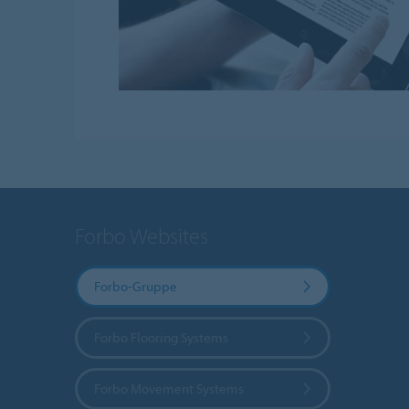
Forbo Websites
Forbo-Gruppe
Forbo Flooring Systems
Forbo Movement Systems