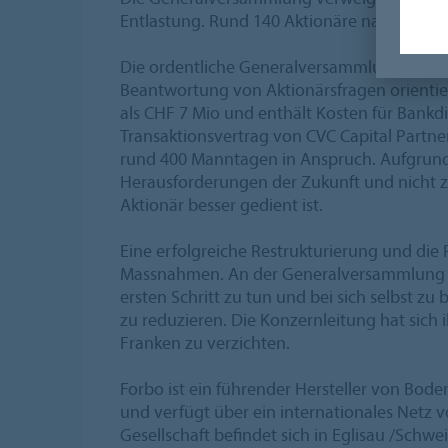
Entlastung. Rund 140 Aktionäre nahmen an
Die ordentliche Generalversammlung stand 
Beantwortung von Aktionärsfragen orientie
als CHF 7 Mio und enthält Kosten für Bankd
Transaktionsvertrag von CVC Capital Part
rund 400 Manntagen in Anspruch. Aufgrund 
Herausforderungen der Zukunft und nicht zu
Aktionär besser gedient ist.
Eine erfolgreiche Restrukturierung und die
Massnahmen. An der Generalversammlung wu
ersten Schritt zu tun und bei sich selbst z
zu reduzieren. Die Konzernleitung hat sich i
Franken zu verzichten.
Forbo ist ein führender Hersteller von Bod
und verfügt über ein internationales Netz 
Gesellschaft befindet sich in Eglisau /Schw