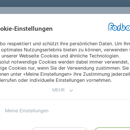
okie-Einstellungen
ABOUT
INVESTOREN
ME
bo respektiert und schützt Ihre persönlichen Daten. Um Ih
 optimales Nutzungserlebnis bieten zu können, verwenden 
 unserer Webseite Cookies und ähnliche Technologien.
 – Décharge dem bisherigen Verwaltungsrat verweigert
solut notwendige Cookies werden dabei immer verwendet,
rige Cookies nur, wenn Sie der Verwendung zustimmen. Sie
rzicht auf Dividende – Décharge d
nen unter «Meine Einstellungen» ihre Zustimmung jederzei
errufen oder individuelle Einstellungen vornehmen.
rt
MEHR
Meine Einstellungen
sammlung vom 29. April 2005 in Zürich haben die Aktionäre 
Konzernverlusts im vergangenen Geschäftsjahr wird auf die
sherigen Verwaltungsräten mit Ausnahme von Michael Pieper,