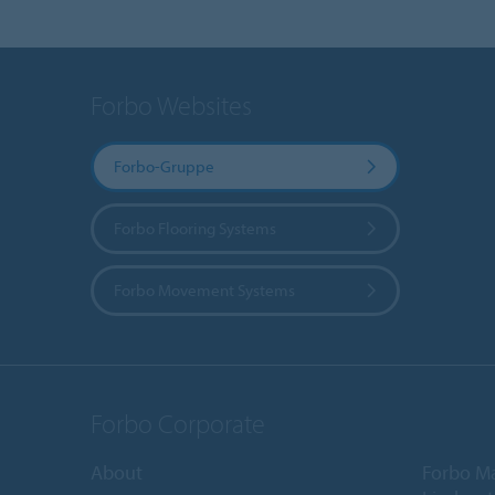
Forbo Websites
Forbo-Gruppe
Forbo Flooring Systems
Forbo Movement Systems
Forbo Corporate
About
Forbo M