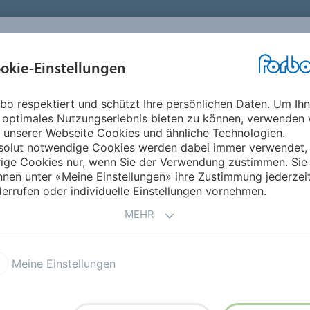
okie-Einstellungen
ABOUT
INVESTOREN
ME
bo respektiert und schützt Ihre persönlichen Daten. Um Ih
- 2001 Generalversammlung der Forbo Holding AG
 optimales Nutzungserlebnis bieten zu können, verwenden 
 unserer Webseite Cookies und ähnliche Technologien.
solut notwendige Cookies werden dabei immer verwendet,
 Forbo Holding AG
rige Cookies nur, wenn Sie der Verwendung zustimmen. Sie
nen unter «Meine Einstellungen» ihre Zustimmung jederzei
errufen oder individuelle Einstellungen vornehmen.
MEHR
rsammlung am 24. April 2001 in Zürich haben die Aktionär
ates zugestimmt. Rund 300 Aktionäre nahmen an der Verans
Meine Einstellungen
rwaltungsrates genehmigte die Generalversammlung eine u
ng dem Aktienrückkaufprogramm zu. Dieses Programm ermö