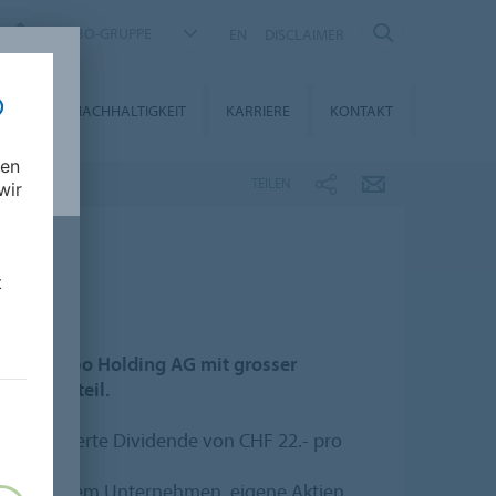
FORBO-GRUPPE
EN
DISCLAIMER
DIEN
NACHHALTIGKEIT
KARRIERE
KONTAKT
nen
TEILEN
wir
t
e der Forbo Holding AG mit grosser
taltung teil.
nveränderte Dividende von CHF 22.- pro
glicht dem Unternehmen, eigene Aktien