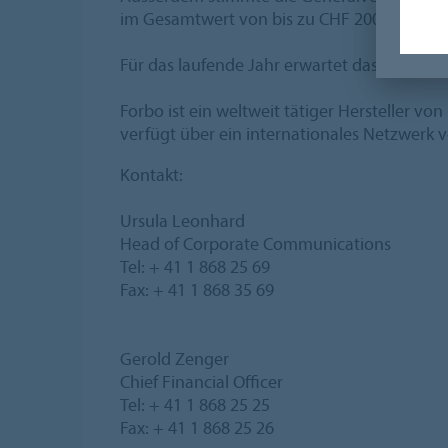
im Gesamtwert von bis zu CHF 200 Millione
Für das laufende Jahr erwartet das Unterne
Forbo ist ein weltweit tätiger Hersteller 
verfügt über ein internationales Netzwerk 
Kontakt:
Ursula Leonhard
Head of Corporate Communications
Tel: + 41 1 868 25 69
Fax: + 41 1 868 35 69
Gerold Zenger
Chief Financial Officer
Tel: + 41 1 868 25 25
Fax: + 41 1 868 25 26