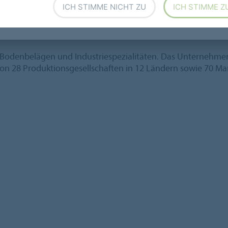
ICH STIMME NICHT ZU
ICH STIMME Z
n zur Kapitalherabsetzung zurückzukaufen.
hmen eine weitere Steigerung der operativen Ertragskraft.
von Bodenbelägen und Industriespezialitäten. Das Unternehme
von 28 Produktionsgesellschaften in 12 Ländern sowie 70 Ma