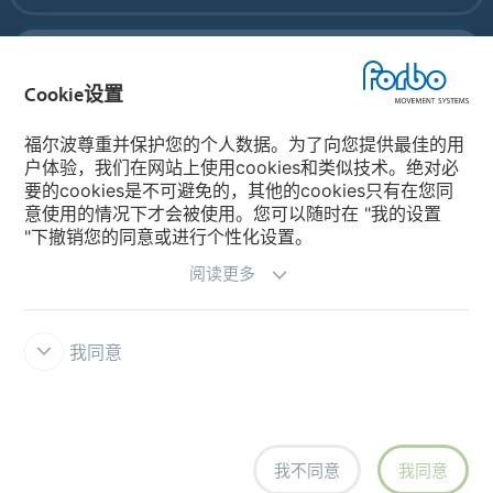
Forbo Movement Systems
Cookie设置
福尔波尊重并保护您的个人数据。为了向您提供最佳的用
选择国家
户体验，我们在网站上使用cookies和类似技术。绝对必
要的cookies是不可避免的，其他的cookies只有在您同
选择您所在的国家
意使用的情况下才会被使用。您可以随时在 "我的设置
"下撤销您的同意或进行个性化设置。
阅读更多
我同意
法律声明
福尔波 INTEGRITY LINE举报系统
Cookie设置
我不同意
我同意
Siegling - total belting solutions