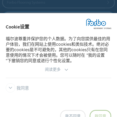
Forbo Flooring Systems
Forbo Movement Systems
Cookie设置
福尔波尊重并保护您的个人数据。为了向您提供最佳的用
选择国家
户体验，我们在网站上使用cookies和类似技术。绝对必
要的cookies是不可避免的，其他的cookies只有在您同
选择您所在的国家
意使用的情况下才会被使用。您可以随时在 "我的设置
"下撤销您的同意或进行个性化设置。
阅读更多
我同意
法律声明
福尔波 INTEGRITY LINE举报系统
Cookie设置
我不同意
我同意