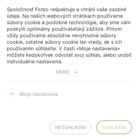
Forbo Movement Systems
Spoločnosť Forbo rešpektuje a chráni vaše osobné
údaje. Na našich webových stránkach používame
súbory cookie a podobné technológie, aby sme vám
poskytli optimálny používateľský zážitok. Pritom
Vyber krajinu
vždy používame absolútne nevyhnutné súbory
cookie, ostatné súbory cookie len vtedy, ak s ich
Vyber tvoju krajinu
používaním súhlasíte. V časti «Moje nastavenia»
môžete kedykoľvek odvolať svoj súhlas, alebo urobiť
individuálne nastavenia.
MORE
Moje nastavenia
Prohlášení a podmínky užívání
Forbo Integrity Line
Nastavenia
súborov cookie
NESÚHLASÍM
SÚHLASÍM
Siegling - total belting solutions