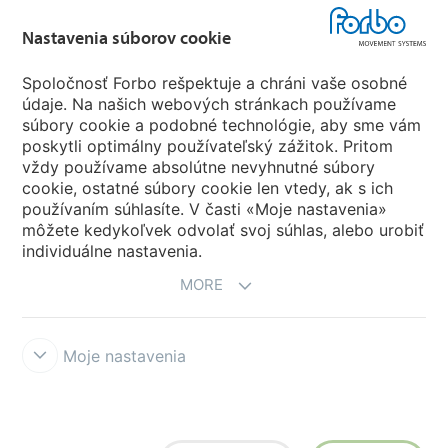
Forbo Flooring Systems
Nastavenia súborov cookie
Forbo Movement Systems
Spoločnosť Forbo rešpektuje a chráni vaše osobné
údaje. Na našich webových stránkach používame
súbory cookie a podobné technológie, aby sme vám
poskytli optimálny používateľský zážitok. Pritom
Vyber krajinu
vždy používame absolútne nevyhnutné súbory
cookie, ostatné súbory cookie len vtedy, ak s ich
Vyber tvoju krajinu
používaním súhlasíte. V časti «Moje nastavenia»
môžete kedykoľvek odvolať svoj súhlas, alebo urobiť
individuálne nastavenia.
MORE
Moje nastavenia
Prohlášení a podmínky užívání
Forbo Integrity Line
Nastavenia
súborov cookie