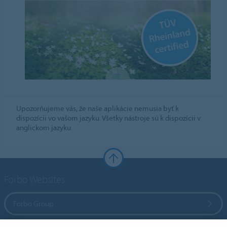
Upozorňujeme vás, že naše aplikácie nemusia byť k
dispozícii vo vašom jazyku. Všetky nástroje sú k dispozícii v
anglickom jazyku.
Forbo Websites
Forbo Group