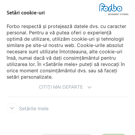
Forbo Flooring Systems
Setări cookie-uri
Forbo respectă și protejează datele dvs. cu caracter
Forbo Movement Systems
personal. Pentru a vă putea oferi o experiență
optimă de utilizare, utilizăm cookie-uri și tehnologii
similare pe site-ul nostru web. Cookie-urile absolut
necesare sunt utilizate întotdeauna, alte cookie-uri
Alegeti ţara
însă, numai dacă vă dați consimțământul pentru
utilizarea lor. În «Setările mele» puteți să revocați în
Alegeţi-vã ţara
orice moment consimțământul dvs. sau să faceți
setări personalizate.
CITIŢI MAI DEPARTE
Setările mele
Act de renunțare
Forbo Integrity Line
Setări cookie-uri