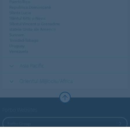
Puerto Rico
Republica Dominicană
Sfânta Lucia
Sfântul Kitts și Nevis
Sfântul Vincent și Grenadine
statele Unite ale Americii
Surinam
Trinidad-Tobago
Uruguay
Venezuela
Asia Pacific
Orientul Mijlociu/Africa
Forbo Websites
Forbo Group