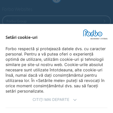
Forbo Websites
Forbo Group
Forbo Flooring Systems
Setări cookie-uri
Forbo respectă și protejează datele dvs. cu caracter
Forbo Movement Systems
personal. Pentru a vă putea oferi o experiență
optimă de utilizare, utilizăm cookie-uri și tehnologii
similare pe site-ul nostru web. Cookie-urile absolut
necesare sunt utilizate întotdeauna, alte cookie-uri
Alegeti ţara
însă, numai dacă vă dați consimțământul pentru
utilizarea lor. În «Setările mele» puteți să revocați în
Alegeţi-vã ţara
orice moment consimțământul dvs. sau să faceți
setări personalizate.
CITIŢI MAI DEPARTE