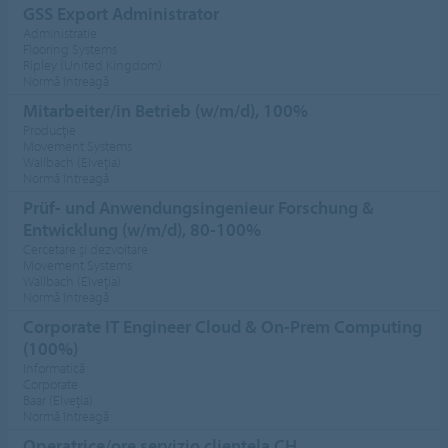
GSS Export Administrator
Administratie
Flooring Systems
Ripley (United Kingdom)
Normă întreagă
Mitarbeiter/in Betrieb (w/m/d), 100%
Producţie
Movement Systems
Wallbach (Elveţia)
Normă întreagă
Prüf- und Anwendungsingenieur Forschung &
Entwicklung (w/m/d), 80-100%
Cercetare şi dezvoltare
Movement Systems
Wallbach (Elveţia)
Normă întreagă
Corporate IT Engineer Cloud & On-Prem Computing
(100%)
Informatică
Corporate
Baar (Elveţia)
Normă întreagă
Operatrice/ore servizio clientela CH