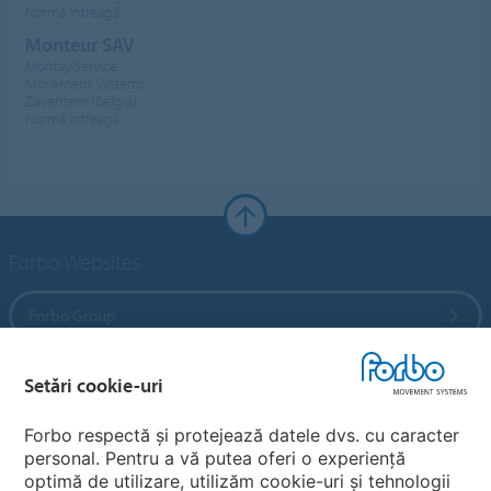
Normă întreagă
Monteur SAV
Montaj/Service
Movement Systems
Zaventem (Belgia)
Normă întreagă
Forbo Websites
Forbo Group
Forbo Flooring Systems
Setări cookie-uri
Forbo respectă și protejează datele dvs. cu caracter
Forbo Movement Systems
personal. Pentru a vă putea oferi o experiență
optimă de utilizare, utilizăm cookie-uri și tehnologii