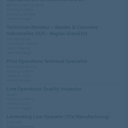
Serviciu asistenţă clienţi
Flooring Systems
Giubiasco (Elveţia)
Normă întreagă
Technicien Monteur – Bandes & Courroies
Industrielles (H/F) - Région Grand Est
Montaj/Service
Movement Systems
Nancy (France)
Normă întreagă
Print Operations Technical Specialist
Depozite/Logistică
Flooring Systems
Hazleton (SUA)
Normă întreagă
Line Operations Quality Inspector
Quality
Flooring Systems
Hazleton (SUA)
Normă întreagă
Laminating Line Operator (Tile Manufacturing)
Producţie
Flooring Systems