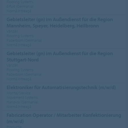
Flooring Systems
Erfurt (Germania)
Normă întreagă
Gebietsleiter (gn) im Außendienst für die Region
Mannheim, Speyer, Heidelberg, Heilbronn
Vânzări
Flooring Systems
Paderborn (Germania)
Normă întreagă
Gebietsleiter (gn) im Außendienst für die Region
Stuttgart-Nord
Vânzări
Flooring Systems
Paderborn (Germania)
Normă întreagă
Elektroniker für Automatisierungstechnik (m/w/d)
Montaj/Service
Movement Systems
Hanovra (Germania)
Normă întreagă
Fabrication Operator / Mitarbeiter Konfektionierung
(m/w/d)
Producţie