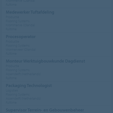
Krommenie (Olanda)
Fulltime
Medewerker Tuftafdeling
Productie
Flooring Systems
Krommenie (Olanda)
Fulltime
Procesoperator
Productie
Flooring Systems
Wormerveer (Olanda)
Fulltime
Monteur Werktuigbouwkunde Dagdienst
Productie
Flooring Systems
Assendelft (Netherlands)
Fulltime
Packaging Technologist
Logistiek
Flooring Systems
Assendelft (Netherlands)
Fulltime
Supervisor Terrein- en Gebouwenbeheer