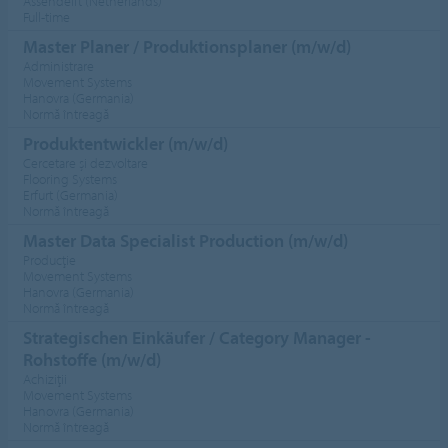
Assendelft (Netherlands)
Full-time
Master Planer / Produktionsplaner (m/w/d)
Administrare
Movement Systems
Hanovra (Germania)
Normă întreagă
Produktentwickler (m/w/d)
Cercetare şi dezvoltare
Flooring Systems
Erfurt (Germania)
Normă întreagă
Master Data Specialist Production (m/w/d)
Producţie
Movement Systems
Hanovra (Germania)
Normă întreagă
Strategischen Einkäufer / Category Manager -
Rohstoffe (m/w/d)
Achiziţii
Movement Systems
Hanovra (Germania)
Normă întreagă