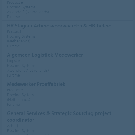
Productie
Flooring Systems
Assendelft (Netherlands)
Fulltime
HR Stagiair Arbeidsvoorwaarden & HR-beleid
Personal
Flooring Systems
(Netherlands)
Fulltime
Algemeen Logistiek Medewerker
Logistiek
Flooring Systems
Assendelft (Netherlands)
Fulltime
Medewerker Proeffabriek
Productie
Flooring Systems
(Netherlands)
Fulltime
General Services & Strategic Sourcing project
coordinator
Achiziţii
Flooring Systems