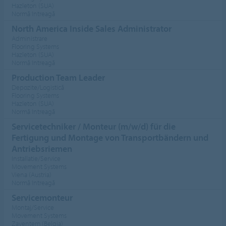
Hazleton (SUA)
Normă întreagă
North America Inside Sales Administrator
Administrare
Flooring Systems
Hazleton (SUA)
Normă întreagă
Production Team Leader
Depozite/Logistică
Flooring Systems
Hazleton (SUA)
Normă întreagă
Servicetechniker / Monteur (m/w/d) für die
Fertigung und Montage von Transportbändern und
Antriebsriemen
Installatie/Service
Movement Systems
Viena (Austria)
Normă întreagă
Servicemonteur
Montaj/Service
Movement Systems
Zaventem (Belgia)