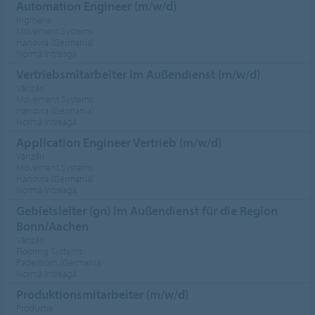
Automation Engineer (m/w/d)
Inginerie
Movement Systems
Hanovra (Germania)
Normă întreagă
Vertriebsmitarbeiter im Außendienst (m/w/d)
Vânzări
Movement Systems
Hanovra (Germania)
Normă întreagă
Application Engineer Vertrieb (m/w/d)
Vânzări
Movement Systems
Hanovra (Germania)
Normă întreagă
Gebietsleiter (gn) im Außendienst für die Region
Bonn/Aachen
Vânzări
Flooring Systems
Paderborn (Germania)
Normă întreagă
Produktionsmitarbeiter (m/w/d)
Productie