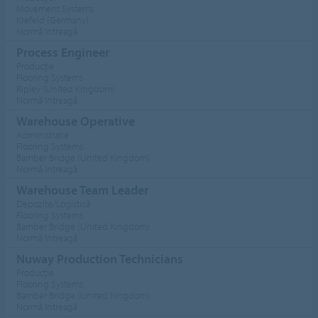
Movement Systems
Krefeld (Germany)
Normă întreagă
Process Engineer
Producţie
Flooring Systems
Ripley (United Kingdom)
Normă întreagă
Warehouse Operative
Administratie
Flooring Systems
Bamber Bridge (United Kingdom)
Normă întreagă
Warehouse Team Leader
Depozite/Logistică
Flooring Systems
Bamber Bridge (United Kingdom)
Normă întreagă
Nuway Production Technicians
Producţie
Flooring Systems
Bamber Bridge (United Kingdom)
Normă întreagă