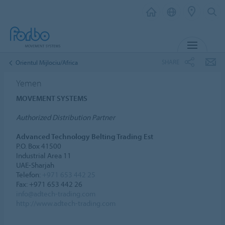
MENU
SHARE
Orientul Mijlociu/Africa
Yemen
MOVEMENT SYSTEMS
Authorized Distribution Partner
Advanced Technology Belting Trading Est
P.O. Box 41500
Industrial Area 11
UAE-Sharjah
Telefon:
+971 653 442 25
Fax: +971 653 442 26
info@adtech-trading.com
http://www.adtech-trading.com