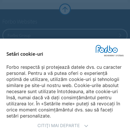
Forbo Websites
Forbo Group
Forbo Flooring Systems
Setări cookie-uri
Forbo respectă și protejează datele dvs. cu caracter
Forbo Movement Systems
personal. Pentru a vă putea oferi o experiență
optimă de utilizare, utilizăm cookie-uri și tehnologii
similare pe site-ul nostru web. Cookie-urile absolut
necesare sunt utilizate întotdeauna, alte cookie-uri
Alegeti ţara
însă, numai dacă vă dați consimțământul pentru
utilizarea lor. În «Setările mele» puteți să revocați în
Alegeţi-vã ţara
orice moment consimțământul dvs. sau să faceți
setări personalizate.
CITIŢI MAI DEPARTE