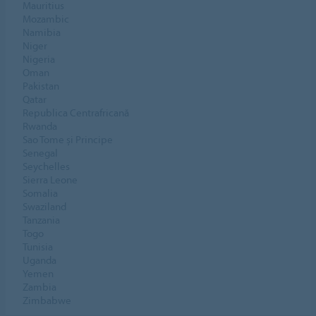
Mauritius
Mozambic
Namibia
Niger
Nigeria
Oman
Pakistan
Qatar
Republica Centrafricană
Rwanda
Sao Tome și Principe
Senegal
Seychelles
Sierra Leone
Somalia
Swaziland
Tanzania
Togo
Tunisia
Uganda
Yemen
Zambia
Zimbabwe