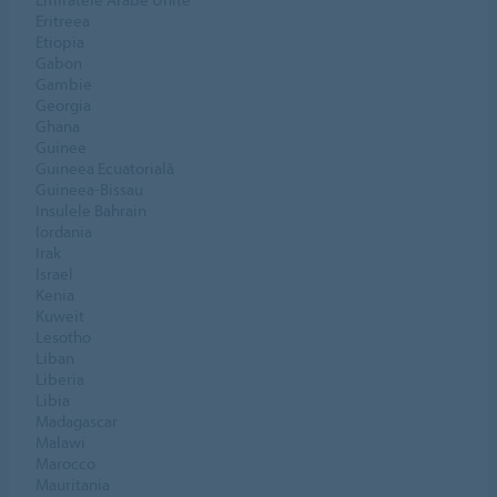
Eritreea
Etiopia
Gabon
Gambie
Georgia
Ghana
Guinee
Guineea Ecuatorială
Guineea-Bissau
Insulele Bahrain
Iordania
Irak
Israel
Kenia
Kuweit
Lesotho
Liban
Liberia
Libia
Madagascar
Malawi
Marocco
Mauritania