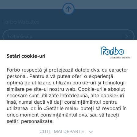
Forbo Websites
Forbo Group
Forbo Flooring Systems
Setări cookie-uri
Forbo respectă și protejează datele dvs. cu caracter
Forbo Movement Systems
personal. Pentru a vă putea oferi o experiență
optimă de utilizare, utilizăm cookie-uri și tehnologii
similare pe site-ul nostru web. Cookie-urile absolut
necesare sunt utilizate întotdeauna, alte cookie-uri
Alegeti ţara
însă, numai dacă vă dați consimțământul pentru
utilizarea lor. În «Setările mele» puteți să revocați în
Alegeţi-vã ţara
orice moment consimțământul dvs. sau să faceți
setări personalizate.
CITIŢI MAI DEPARTE