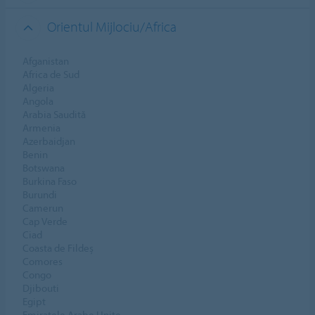
Orientul Mijlociu/Africa
Afganistan
Africa de Sud
Algeria
Angola
Arabia Saudită
Armenia
Azerbaidjan
Benin
Botswana
Burkina Faso
Burundi
Camerun
Cap Verde
Ciad
Coasta de Fildeș
Comores
Congo
Djibouti
Egipt
Emiratele Arabe Unite