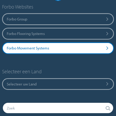
Forbo Websites
Forbo Group
Forbo Flooring Systems
Forbo Movement Systems
Selecteer een Land
Selecteer uw Land