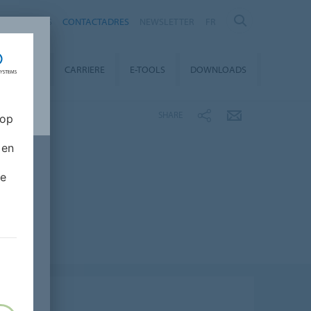
OVER ONS
CONTACTADRES
NEWSLETTER
FR
INABILITY
CARRIERE
E-TOOLS
DOWNLOADS
SHARE
 op
 en
de