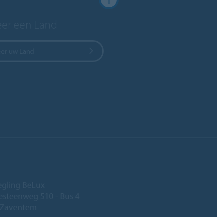
eer een Land
eer uw Land
egling BeLux
steenweg 510 - Bus 4
 Zaventem