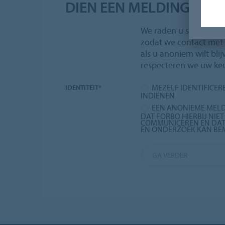
DIEN EEN MELDING IN
We raden u sterk aan o
zodat we contact me
als u anoniem wilt bli
respecteren we uw ke
MEZELF IDENTIFICER
IDENTITEIT*
INDIENEN
EEN ANONIEME MELDI
DAT FORBO HIERBIJ NIET
COMMUNICEREN EN DAT
EN ONDERZOEK KAN BEM
GA VERDER