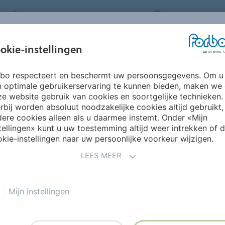
FORBO MOVEMENT SYSTEMS
BELGIUM
BRANCHES &
okie-instellingen
PRODUCTEN
SERVICE
SUSTA
TOEPASSINGEN
rbo respecteert en beschermt uw persoonsgegevens. Om u
n optimale gebruikerservaring te kunnen bieden, maken we
SLIJN
e website gebruik van cookies en soortgelijke technieken.
rbij worden absoluut noodzakelijke cookies altijd gebruikt,
ere cookies alleen als u daarmee instemt. Onder «Mijn
tellingen» kunt u uw toestemming altijd weer intrekken of 
ste bedrijfsprincipes en basiswaarden. Lees meer over
kie-instellingen naar uw persoonlijke voorkeur wijzigen.
ipes en basiswaarden niet volledig naleven, dan
LEES MEER
e
Forbo Integriteitslijn
. U kunt ook bellen met de
 46
of stuur een e-mail naar
compliance@forbo.com
.
Mijn instellingen