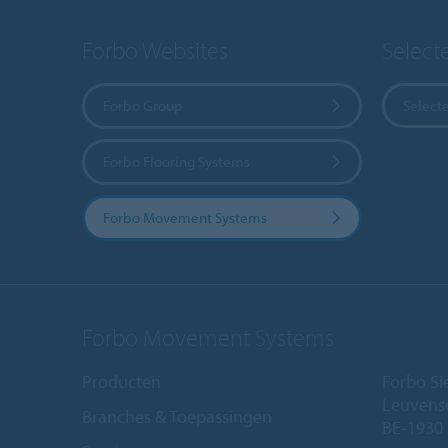
Forbo Websites
Select
Forbo Group
Select
Forbo Flooring Systems
Forbo Movement Systems
Forbo Movement Systems
Producten
Forbo Si
Leuvense
Branches & Toepassingen
BE-1930