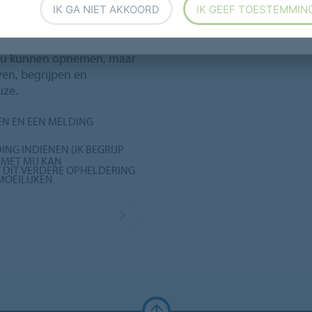
IK GA NIET AKKOORD
IK GEEF TOESTEMMIN
m uzelf te identificeren,
t u kunnen opnemen, maar
jven, begrijpen en
uze.
EN EN EEN MELDING
NG INDIENEN (IK BEGRIJP
 MET MIJ KAN
 DIT VERDERE OPHELDERING
OEILIJKEN.