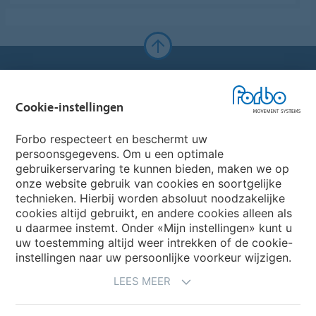
Forbo Websites
Cookie-instellingen
Forbo Group
Forbo respecteert en beschermt uw
Forbo Flooring Systems
persoonsgegevens. Om u een optimale
gebruikerservaring te kunnen bieden, maken we op
onze website gebruik van cookies en soortgelijke
Forbo Movement Systems
technieken. Hierbij worden absoluut noodzakelijke
cookies altijd gebruikt, en andere cookies alleen als
u daarmee instemt. Onder «Mijn instellingen» kunt u
uw toestemming altijd weer intrekken of de cookie-
Selecteer een Land
instellingen naar uw persoonlijke voorkeur wijzigen.
LEES MEER
Selecteer uw Land