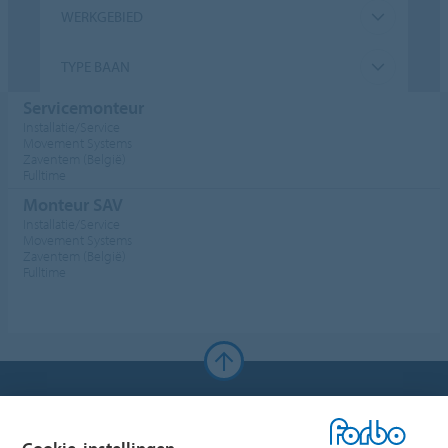
WERKGEBIED
TYPE BAAN
Servicemonteur
Installatie/Service
Movement Systems
Zaventem (België)
Fulltime
Monteur SAV
Installatie/Service
Movement Systems
Zaventem (België)
Fulltime
Forbo Websites