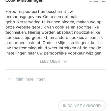
Cookie-instellingen
Forbo Group
Forbo respecteert en beschermt uw
Forbo Flooring Systems
persoonsgegevens. Om u een optimale
gebruikerservaring te kunnen bieden, maken we op
onze website gebruik van cookies en soortgelijke
Forbo Movement Systems
technieken. Hierbij worden absoluut noodzakelijke
cookies altijd gebruikt, en andere cookies alleen als
u daarmee instemt. Onder «Mijn instellingen» kunt u
uw toestemming altijd weer intrekken of de cookie-
Selecteer een Land
instellingen naar uw persoonlijke voorkeur wijzigen.
LEES MEER
Selecteer uw Land
Mijn instellingen
IK GA NIET AKKOORD
Legal Disclaimer
Forbo Integrity Line
Cookie-instellingen