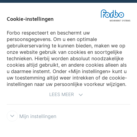
Forbo Websites
Cookie-instellingen
Forbo Group
Forbo respecteert en beschermt uw
Forbo Flooring Systems
persoonsgegevens. Om u een optimale
gebruikerservaring te kunnen bieden, maken we op
onze website gebruik van cookies en soortgelijke
Forbo Movement Systems
technieken. Hierbij worden absoluut noodzakelijke
cookies altijd gebruikt, en andere cookies alleen als
u daarmee instemt. Onder «Mijn instellingen» kunt u
uw toestemming altijd weer intrekken of de cookie-
Selecteer een Land
instellingen naar uw persoonlijke voorkeur wijzigen.
LEES MEER
Selecteer uw Land
Mijn instellingen