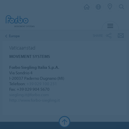
MENU
SHARE
Europa
Vaticaanstad
MOVEMENT SYSTEMS
Forbo Siegling Italia S.p.A.
Via Sondrio 4
I-20037 Paderno Dugnano (MI)
Telefoon:
+39 029 100 231
Fax: +39 029 904 5670
siegling.it@forbo.com
http://www.forbo-siegling.it