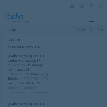
MENU
SHARE
Europa
Rusland
MOVEMENT SYSTEMS
„Forbo Siegling CIS“ LLC
Lapinsky prospect, 17
housing 2.5.2 building 1
room space 3H
RUS-195253 St-Petersburg
Telefoon:
+7 812 703 40 74
Fax: +7 812 703 40 75
siegling.ru@forbo.com
http://www.forbo-siegling.ru
„Forbo Siegling CIS“ LLC