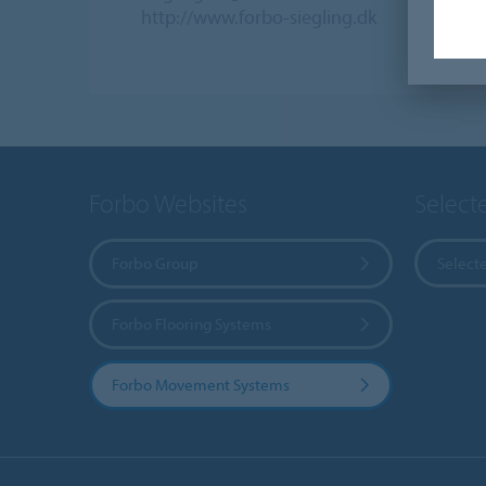
http://www.forbo-siegling.dk
Forbo Websites
Select
Forbo Group
Select
Forbo Flooring Systems
Forbo Movement Systems