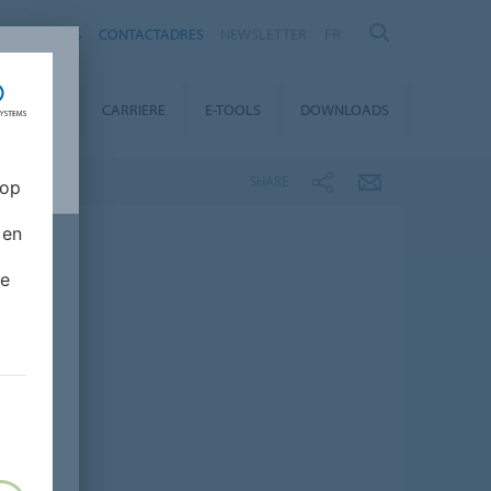
OVER ONS
CONTACTADRES
NEWSLETTER
FR
INABILITY
CARRIERE
E-TOOLS
DOWNLOADS
SHARE
 op
 en
de