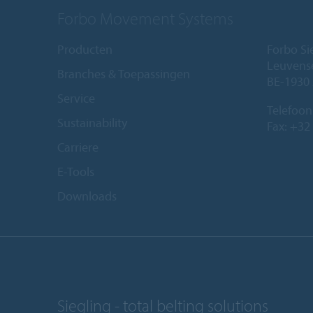
Forbo Movement Systems
Producten
Forbo Si
Leuvense
Branches & Toepassingen
BE-1930
Service
Telefoon
Sustainability
Fax: +32
Carriere
E-Tools
Downloads
Siegling - total belting solutions