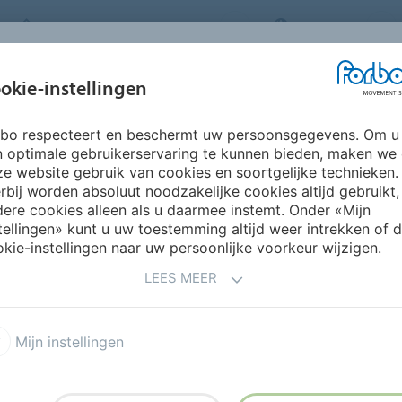
FORBO MOVEMENT SYSTEMS
BELGIUM
BRANCHES &
okie-instellingen
PRODUCTEN
SERVICE
SUSTA
TOEPASSINGEN
rbo respecteert en beschermt uw persoonsgegevens. Om u
ijd
Europa
Denemarken
n optimale gebruikerservaring te kunnen bieden, maken we
e website gebruik van cookies en soortgelijke technieken.
rbij worden absoluut noodzakelijke cookies altijd gebruikt,
ere cookies alleen als u daarmee instemt. Onder «Mijn
tellingen» kunt u uw toestemming altijd weer intrekken of 
kie-instellingen naar uw persoonlijke voorkeur wijzigen.
LEES MEER
Mijn instellingen