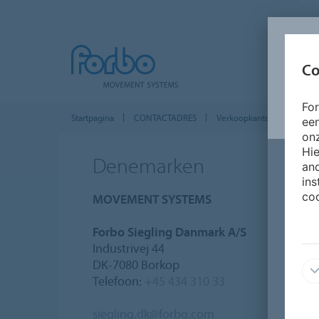
Co
Fo
Startpagina
CONTACTADRES
Verkoopkantoren wereldw
ee
onz
Hie
Denemarken
and
ins
coo
MOVEMENT SYSTEMS
Forbo Siegling Danmark A/S
Industrivej 44
DK-7080 Borkop
Telefoon:
+45 434 310 33
siegling.dk@forbo.com