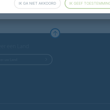
IK GA NIET AKKOORD
IK GEEF TOESTEMMIN
eer een Land
eer uw Land