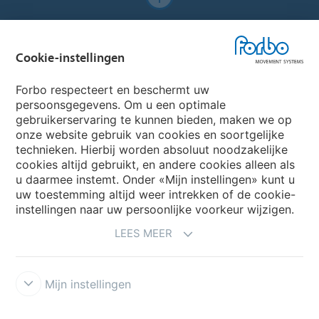
Forbo Websites
Cookie-instellingen
Forbo Group
Forbo respecteert en beschermt uw
Forbo Flooring Systems
persoonsgegevens. Om u een optimale
gebruikerservaring te kunnen bieden, maken we op
onze website gebruik van cookies en soortgelijke
Forbo Movement Systems
technieken. Hierbij worden absoluut noodzakelijke
cookies altijd gebruikt, en andere cookies alleen als
u daarmee instemt. Onder «Mijn instellingen» kunt u
uw toestemming altijd weer intrekken of de cookie-
Selecteer een Land
instellingen naar uw persoonlijke voorkeur wijzigen.
LEES MEER
Selecteer uw Land
Mijn instellingen