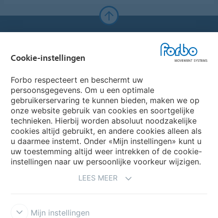
Forbo Websites
Cookie-instellingen
Forbo Group
Forbo respecteert en beschermt uw
Forbo Flooring Systems
persoonsgegevens. Om u een optimale
gebruikerservaring te kunnen bieden, maken we op
onze website gebruik van cookies en soortgelijke
Forbo Movement Systems
technieken. Hierbij worden absoluut noodzakelijke
cookies altijd gebruikt, en andere cookies alleen als
u daarmee instemt. Onder «Mijn instellingen» kunt u
uw toestemming altijd weer intrekken of de cookie-
Selecteer een Land
instellingen naar uw persoonlijke voorkeur wijzigen.
LEES MEER
Selecteer uw Land
Mijn instellingen