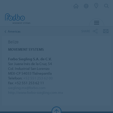
MENU
SHARE
Americas
Belize
MOVEMENT SYSTEMS
Forbo Siegling S.A. de C.V.
Sor Juana Inés de la Cruz, 54
Col. Industrial San Lorenzo
MEX-CP 54033 Tlalnepantla
Telefoon:
+52 551 253 62 00
Fax: +52 551 253 62 11
siegling.mx@forbo.com
http://www.forbo-siegling.com.mx