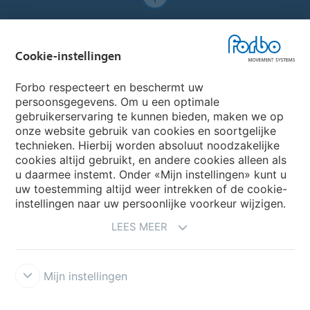
Forbo Websites
Cookie-instellingen
Forbo Group
Forbo respecteert en beschermt uw
Forbo Flooring Systems
persoonsgegevens. Om u een optimale
gebruikerservaring te kunnen bieden, maken we op
onze website gebruik van cookies en soortgelijke
Forbo Movement Systems
technieken. Hierbij worden absoluut noodzakelijke
cookies altijd gebruikt, en andere cookies alleen als
u daarmee instemt. Onder «Mijn instellingen» kunt u
uw toestemming altijd weer intrekken of de cookie-
Selecteer een Land
instellingen naar uw persoonlijke voorkeur wijzigen.
LEES MEER
Selecteer uw Land
Mijn instellingen