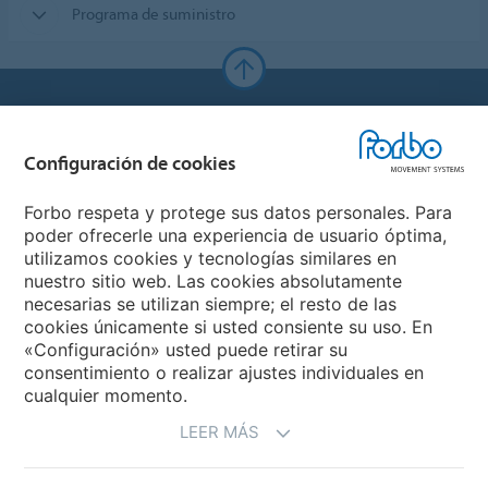
Programa de suministro
Forbo Websites
Configuración de cookies
Forbo Group
Forbo respeta y protege sus datos personales. Para
Forbo Flooring Systems
poder ofrecerle una experiencia de usuario óptima,
utilizamos cookies y tecnologías similares en
nuestro sitio web. Las cookies absolutamente
Forbo Movement Systems
necesarias se utilizan siempre; el resto de las
cookies únicamente si usted consiente su uso. En
«Configuración» usted puede retirar su
consentimiento o realizar ajustes individuales en
Seleccione un país
cualquier momento.
LEER MÁS
Seleccione su país