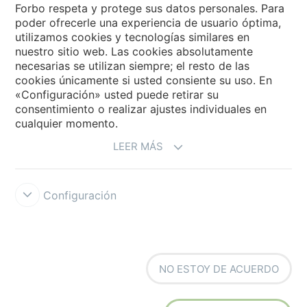
Forbo respeta y protege sus datos personales. Para
Forbo Flooring Systems
poder ofrecerle una experiencia de usuario óptima,
utilizamos cookies y tecnologías similares en
nuestro sitio web. Las cookies absolutamente
Forbo Movement Systems
necesarias se utilizan siempre; el resto de las
cookies únicamente si usted consiente su uso. En
«Configuración» usted puede retirar su
consentimiento o realizar ajustes individuales en
Seleccione un país
cualquier momento.
LEER MÁS
Seleccione su país
Configuración
NO ESTOY DE ACUERDO
Condiciones de uso
Forbo Integrity Line
Configuración de cookies