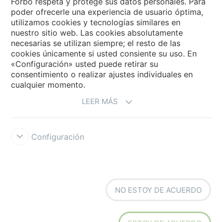
Forbo respeta y protege sus datos personales. Para
Forbo Flooring Systems
poder ofrecerle una experiencia de usuario óptima,
utilizamos cookies y tecnologías similares en
nuestro sitio web. Las cookies absolutamente
Forbo Movement Systems
necesarias se utilizan siempre; el resto de las
cookies únicamente si usted consiente su uso. En
«Configuración» usted puede retirar su
consentimiento o realizar ajustes individuales en
Seleccione un país
cualquier momento.
LEER MÁS
Seleccione su país
Configuración
NO ESTOY DE ACUERDO
Condiciones de uso
Forbo Integrity Line
Configuración de cookies