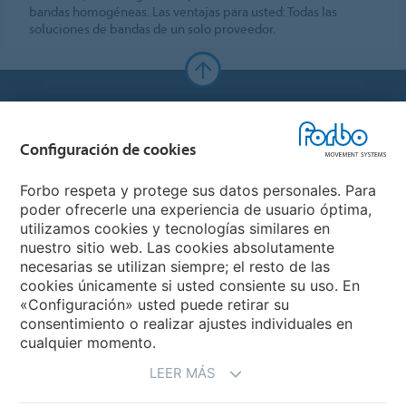
bandas homogéneas. Las ventajas para usted: Todas las
soluciones de bandas de un solo proveedor.
Forbo Websites
Configuración de cookies
Forbo Group
Forbo respeta y protege sus datos personales. Para
Forbo Flooring Systems
poder ofrecerle una experiencia de usuario óptima,
utilizamos cookies y tecnologías similares en
nuestro sitio web. Las cookies absolutamente
Forbo Movement Systems
necesarias se utilizan siempre; el resto de las
cookies únicamente si usted consiente su uso. En
«Configuración» usted puede retirar su
consentimiento o realizar ajustes individuales en
Seleccione un país
cualquier momento.
LEER MÁS
Seleccione su país