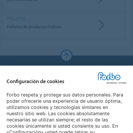
FOLLETOS
Folletos de productos Fullsan
Forbo Websites
Configuración de cookies
Forbo Group
Forbo respeta y protege sus datos personales. Para
Forbo Flooring Systems
poder ofrecerle una experiencia de usuario óptima,
utilizamos cookies y tecnologías similares en
nuestro sitio web. Las cookies absolutamente
Forbo Movement Systems
necesarias se utilizan siempre; el resto de las
cookies únicamente si usted consiente su uso. En
«Configuración» usted puede retirar su