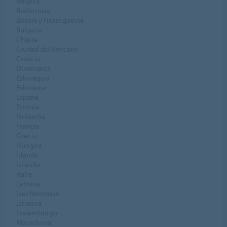
Bélgica
Bielorrusia
Bosnia y Herzegovina
Bulgaria
Chipre
Ciudad del Vaticano
Croacia
Dinamarca
Eslovaquia
Eslovenia
España
Estonia
Finlandia
Francia
Grecia
Hungría
Irlanda
Islandia
Italia
Letonia
Liechtenstein
Lituania
Luxemburgo
Macedonia