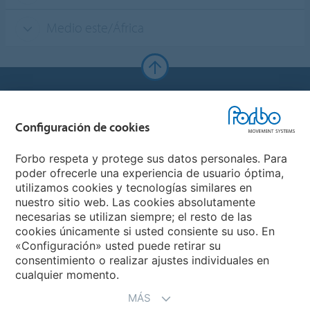
Medio este/África
Forbo Websites
Configuración de cookies
Forbo Group
Forbo respeta y protege sus datos personales. Para
Forbo Flooring Systems
poder ofrecerle una experiencia de usuario óptima,
utilizamos cookies y tecnologías similares en
nuestro sitio web. Las cookies absolutamente
Forbo Movement Systems
necesarias se utilizan siempre; el resto de las
cookies únicamente si usted consiente su uso. En
«Configuración» usted puede retirar su
consentimiento o realizar ajustes individuales en
Seleccione un país
cualquier momento.
MÁS
Seleccione su país