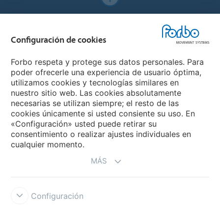
Forbo Websites
Configuración de cookies
Forbo Group
Forbo respeta y protege sus datos personales. Para
Forbo Flooring Systems
poder ofrecerle una experiencia de usuario óptima,
utilizamos cookies y tecnologías similares en
nuestro sitio web. Las cookies absolutamente
Forbo Movement Systems
necesarias se utilizan siempre; el resto de las
cookies únicamente si usted consiente su uso. En
«Configuración» usted puede retirar su
consentimiento o realizar ajustes individuales en
Seleccione un país
cualquier momento.
MÁS
Seleccione su país
Configuración