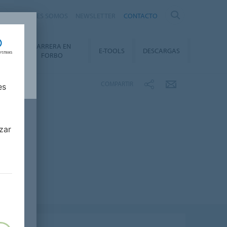
QUIÉNES SOMOS
NEWSLETTER
CONTACTO
CARRERA EN
TY
E-TOOLS
DESCARGAS
FORBO
COMPARTIR
es
zar