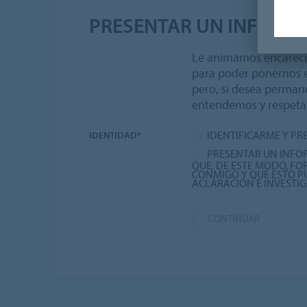
PRESENTAR UN INFORM
Le animamos encarecid
para poder ponernos e
pero, si desea perman
entendemos y respeta
IDENTIFICARME Y PR
IDENTIDAD*
PRESENTAR UN INFO
QUE, DE ESTE MODO, F
CONMIGO Y QUE ESTO P
ACLARACIÓN E INVESTI
CONTINUAR