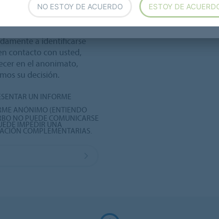
NO ESTOY DE ACUERDO
ESTOY DE ACUERD
E
amente a identificarse
n contacto con usted,
ecer en el anonimato,
mos su decisión.
ESENTAR UN INFORME
RME ANÓNIMO (ENTIENDO
ORBO NO PUEDE COMUNICARSE
UEDE IMPEDIR UNA
GACIÓN COMPLEMENTARIAS.