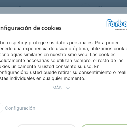
FORBO MOVEMENT SYSTEMS
CHILE
INDUSTRIAS Y
nfiguración de cookies
PRODUCTOS
SERVICE
SUSTAINABILI
APLICACIONES
bo respeta y protege sus datos personales. Para poder
ecerle una experiencia de usuario óptima, utilizamos cooki
DAD
DE FORBO
ecnologías similares en nuestro sitio web. Las cookies
olutamente necesarias se utilizan siempre; el resto de las
kies únicamente si usted consiente su uso. En
nfiguración» usted puede retirar su consentimiento o reali
ros principios empresariales y valores fundamentales
stes individuales en cualquier momento.
go de conducta de Forbo
.
ra de sus principios empresariales y valores
MÁS
e ello a través del
Canal de integridad de Forbo
.
onsable del cumplimiento corporativo llamando al
+41
a
compliance@forbo.com
.
Configuración