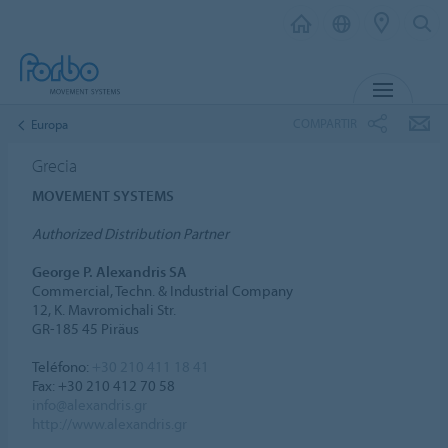
MENU
COMPARTIR
Europa
Grecia
MOVEMENT SYSTEMS
Authorized Distribution Partner
George P. Alexandris SA
Commercial, Techn. & Industrial Company
12, K. Mavromichali Str.
GR-185 45 Piräus
Teléfono:
+30 210 411 18 41
Fax: +30 210 412 70 58
info@alexandris.gr
http://www.alexandris.gr