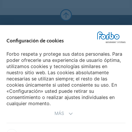
Forbo Websites
Configuración de cookies
Forbo Group
Forbo respeta y protege sus datos personales. Para
Forbo Flooring Systems
poder ofrecerle una experiencia de usuario óptima,
utilizamos cookies y tecnologías similares en
nuestro sitio web. Las cookies absolutamente
Forbo Movement Systems
necesarias se utilizan siempre; el resto de las
cookies únicamente si usted consiente su uso. En
«Configuración» usted puede retirar su
consentimiento o realizar ajustes individuales en
Seleccione un país
cualquier momento.
MÁS
Seleccione su país