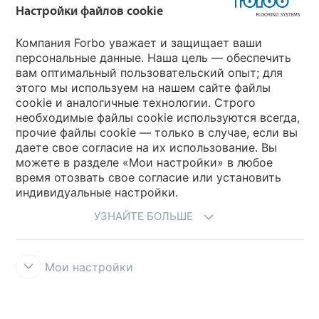
Настройки файлов cookie
Выберите страну
Компания Forbo уважает и защищает ваши
персональные данные. Наша цель — обеспечить
вам оптимальный пользовательский опыт; для
Выберите вашу страну
этого мы используем на нашем сайте файлы
cookie и аналогичные технологии. Строго
необходимые файлы cookie используются всегда,
My Forbo
прочие файлы cookie — только в случае, если вы
даете свое согласие на их использование. Вы
Где купить
можете в разделе «Мои настройки» в любое
время отозвать свое согласие или установить
индивидуальные настройки.
УЗНАЙТЕ БОЛЬШЕ
Мои настройки
Правила и условия использования
Защита информации
Cookies
Forbo Integrity Line
Настройки файлов cookie