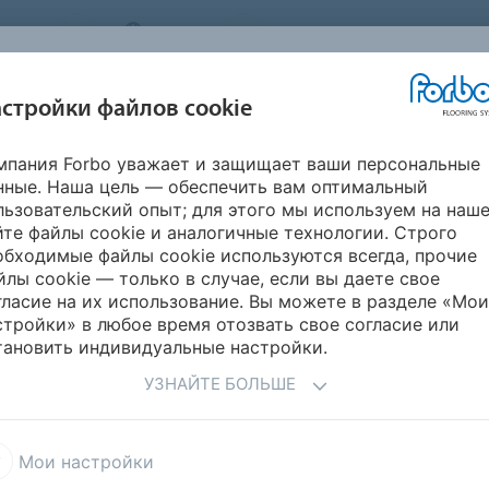
STEMS
RUSSIA
О нас
Карьера
Новости
стройки файлов cookie
мпания Forbo уважает и защищает ваши персональные
ВДОХНОВИТЕСЬ
ИНФОРМАЦИЯ
ГИЧНОСТЬ
УКЛАДК
нные. Наша цель — обеспечить вам оптимальный
НАШИМИ
ДЛЯ СКАЧИВАНИЯ
ПРОЕКТАМИ
льзовательский опыт; для этого мы используем на наш
йте файлы cookie и аналогичные технологии. Строго
обходимые файлы cookie используются всегда, прочие
йлы cookie — только в случае, если вы даете свое
гласие на их использование. Вы можете в разделе «Мои
bo Flooring
стройки» в любое время отозвать свое согласие или
тановить индивидуальные настройки.
транение знаний и
специального покрытия для
УЗНАЙТЕ БОЛЬШЕ
платформу, где они могут
в качестве примеров. Про
еменной архитектуры.
света и демонстрируют в
олагают использование
продуктов от Forbo.
Мои настройки