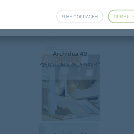
Я НЕ СОГЛАСЕН
ПРИНЯТ
Прочтите журнал Archidea онлайн
ArchIdea 49
ПРОЧТИТЕ ЭТОТ ЖУРНАЛ ОНЛАЙН