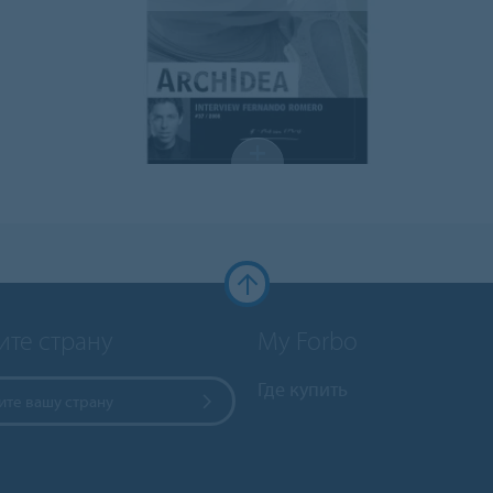
ите страну
My Forbo
Где купить
те вашу страну