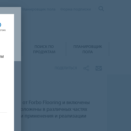
Контакты
Планировщик пола
Форма подписки
ПОИСК ПО
ПЛАНИРОВЩИК
А И УХОД
ПРОДУКТАМ
ПОЛА
ем
ПОДЕЛИТЬСЯ
 мебели от Forbo Flooring и включены
екты расположены в различных частях
озможности применения и реализации