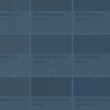
1UP43C
grey
4713UP43C
peanut
4771UP43C
silver
rtine
concrete
concrete
UP43C
ivory
4211UP43C
light grey
4212UP43C
grey
on
canyon
canyon
3UP43C
flax new
92303UP43C
sand new
92302UP43C
light gre
bi
nairobi
new nairobi