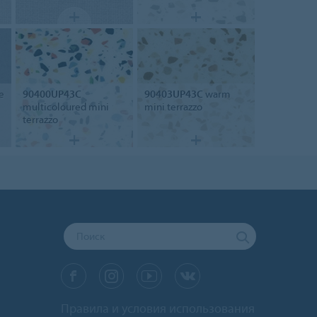
e
90400UP43C
90403UP43C
warm
multicoloured mini
mini terrazzo
terrazzo
Правила и условия использования