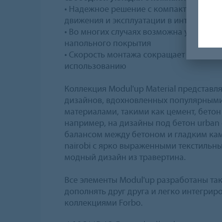
• Надежное решение с компактной под
движения и эксплуатации в интенсивны
• Во многих случаях возможна установк
напольного покрытия
• Скорость монтажа сокращает время про
использованию
Коллекция Modul'up Material представл
дизайнов, вдохновленных популярным
материалами, такими как цемент, бетон
например, на дизайны под бетон urban 
балансом между бетоном и гладким кам
nairobi с ярко выраженными текстильн
модный дизайн из травертина.
Все элементы Modul'up разработаны та
дополнять друг друга и легко интегрир
коллекциями Forbo.