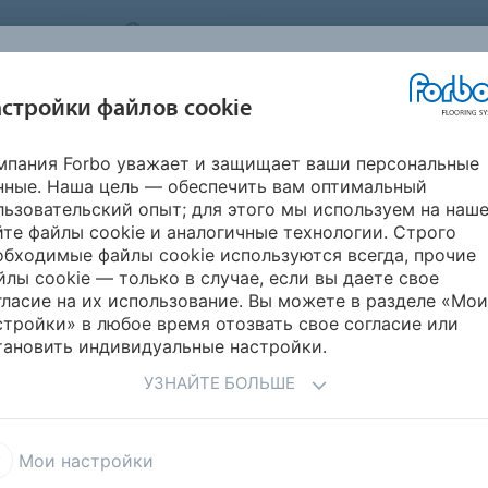
STEMS
RUSSIA
О нас
Карьера
Новости
стройки файлов cookie
мпания Forbo уважает и защищает ваши персональные
ВДОХНОВИТЕСЬ
ИНФОРМАЦИЯ
ГИЧНОСТЬ
УКЛАДК
нные. Наша цель — обеспечить вам оптимальный
НАШИМИ
ДЛЯ СКАЧИВАНИЯ
ПРОЕКТАМИ
льзовательский опыт; для этого мы используем на наш
йте файлы cookie и аналогичные технологии. Строго
ompact винил свободной укладки
Modul'up Compact Material
обходимые файлы cookie используются всегда, прочие
йлы cookie — только в случае, если вы даете свое
гласие на их использование. Вы можете в разделе «Мои
стройки» в любое время отозвать свое согласие или
тановить индивидуальные настройки.
УЗНАЙТЕ БОЛЬШЕ
польное решение
Мои настройки
вой