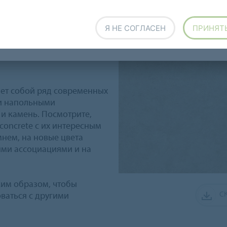
ложкой для интенсивного
х условиях
Я НЕ СОГЛАСЕН
ПРИНЯТ
а поверх существующего
стоя, пол сразу готов к
яет собой ряд современных
и напольными
 и камень. Посмотрите,
concrete с их интересным
нем, на новые цвета
ыми ассоциациями и на
ким образом, чтобы
С
оваться с другими