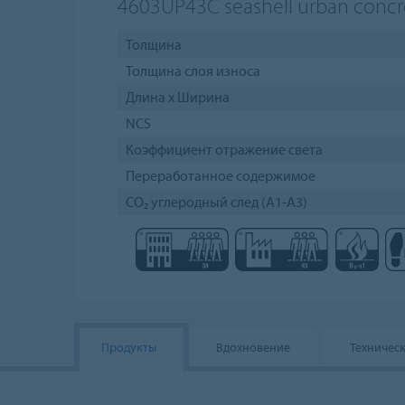
4603UP43C
seashell urban concr
Толщина
Толщина слоя износа
Длина х Ширина
NCS
Коэффициент отражение света
Переработанное содержимое
CO₂ углеродный след (A1-A3)
Продукты
Вдохновение
Техничес