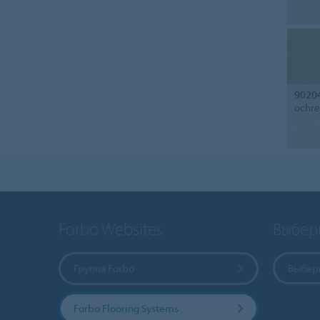
9020
ochre
Forbo Websites
Выбер
Группа Forbo
Выбери
Forbo Flooring Systems