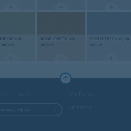
4UP43C
soft
90206UP43C
blush
90247UP43C
grey blu
 canyon
canyon
canyon
ите страну
My Forbo
Где купить
те вашу страну