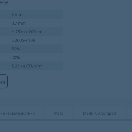
ete
2 mm
0,7 mm
± 25 m x 200 cm
S 2005-Y10R
50%
20%
5,93 kg CO₂e/m²
кие характеристики
Фото
Modul'up Compact