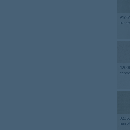
9165
trave
4200
cany
9235
nairo