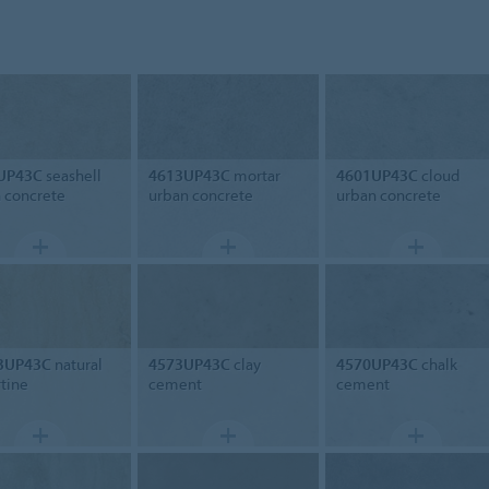
UP43C
seashell
4613UP43C
mortar
4601UP43C
cloud
 concrete
urban concrete
urban concrete
3UP43C
natural
4573UP43C
clay
4570UP43C
chalk
rtine
cement
cement