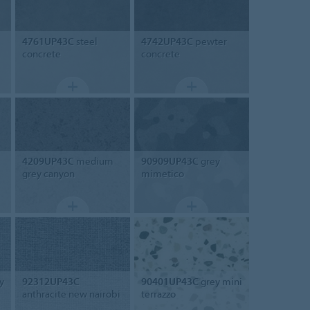
4761UP43C
steel
4742UP43C
pewter
concrete
concrete
4209UP43C
medium
90909UP43C
grey
grey canyon
mimetico
y
92312UP43C
90401UP43C
grey mini
anthracite new nairobi
terrazzo