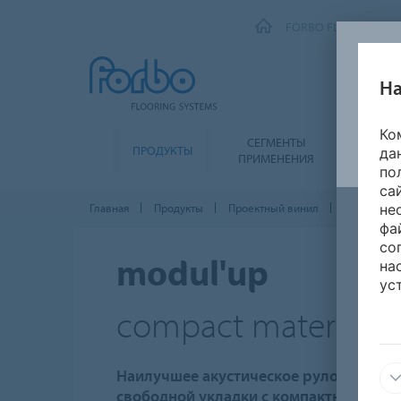
FORBO FLOORING SY
На
Ко
СЕГМЕНТЫ
ПРОДУКТЫ
ЭКОЛО
да
ПРИМЕНЕНИЯ
по
са
Главная
Продукты
Проектный винил
Modul'up C
не
фа
со
на
modul'up
ус
compact material
Наилучшее акустическое рулонное на
свободной укладки с компактной осно