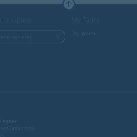
ите страну
My Forbo
Где купить
те вашу страну
Флоринг
ая Слобода 19
01