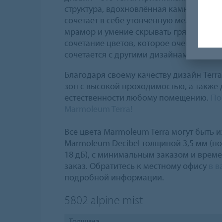
структура, вдохновлённая камнями вул
сочетает в себе утонченную мелкомасш
мрамор и умение скрывать грязь. Терра
сочетание цветов, которое очень унив
сочетается с другими дизайнами колле
Благодаря своему качеству дизайн Terr
зон с высокой проходимостью, а также
естественности любому помещению.
По
Marmoleum Terra!
Все цвета Marmoleum Terra могут быть и
Marmoleum Decibel толщиной 3,5 мм (п
18 дБ), с минимальным заказом и врем
заказ. Обратитесь к местному офису
в в
подробной информации.
5802
alpine mist
Толщина