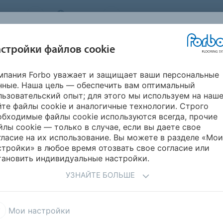
STEMS
RUSSIA
О нас
Карьера
Новости
стройки файлов cookie
мпания Forbo уважает и защищает ваши персональные
ВДОХНОВИТЕСЬ
ИНФОРМАЦИЯ
ГИЧНОСТЬ
УКЛАДК
нные. Наша цель — обеспечить вам оптимальный
НАШИМИ
ДЛЯ СКАЧИВАНИЯ
ПРОЕКТАМИ
льзовательский опыт; для этого мы используем на наш
йте файлы cookie и аналогичные технологии. Строго
moleum Marbled
Marmoleum Terra
обходимые файлы cookie используются всегда, прочие
йлы cookie — только в случае, если вы даете свое
гласие на их использование. Вы можете в разделе «Мои
стройки» в любое время отозвать свое согласие или
тановить индивидуальные настройки.
УЗНАЙТЕ БОЛЬШЕ
енков
. Наш самый свежий
Мои настройки
ная и контрастная