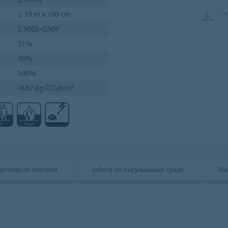
≤ 33 m x 200 cm
С
S 3005-G50Y
31%
36%
100%
-0,67 kg CO₂e/m²
armoleum Marbled
Забота об окружающей среде
Тех