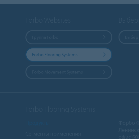
Forbo Websites
Выбер
Группа Forbo
Выбери
Forbo Flooring Systems
Forbo Movement Systems
Forbo Flooring Systems
Продукты
Форбо 
Ленинск
Сегменты применения
офис 50