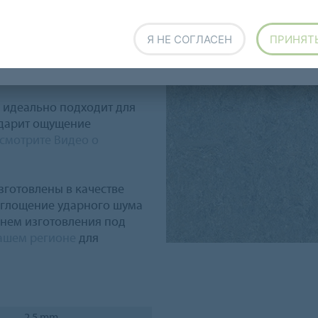
канической породы. Терра
табную структуру под
Я НЕ СОГЛАСЕН
ПРИНЯТ
 предлагает аутентичное
ерсально и хорошо
кции Мармолеум.
a идеально подходит для
 дарит ощущение
смотрите Видео о
зготовлены в качестве
оглощение ударного шума
енем изготовления под
ашем регионе
для
2,5 mm