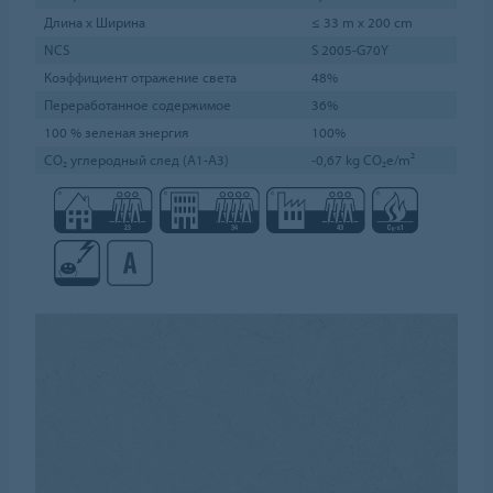
Длина х Ширина
≤ 33 m x 200 cm
NCS
S 2005-G70Y
Коэффициент отражение света
48%
Переработанное содержимое
36%
100 % зеленая энергия
100%
CO₂ углеродный след (A1-A3)
-0,67 kg CO₂e/m²