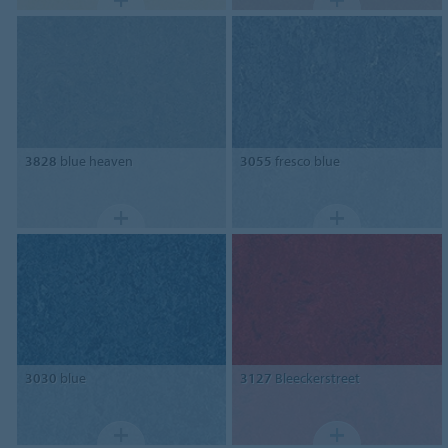
3828
blue heaven
3055
fresco blue
3030
blue
3127
Bleeckerstreet