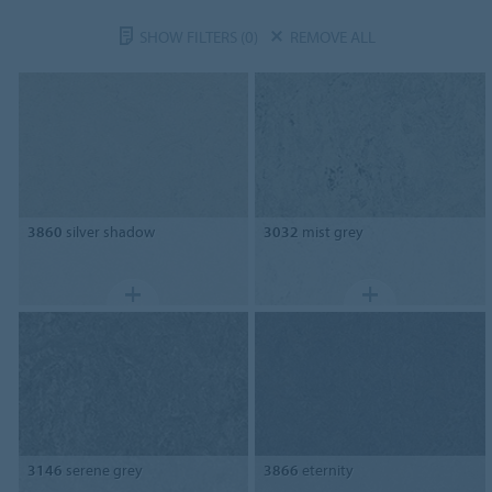
SHOW FILTERS
(0)
REMOVE ALL
3860
silver shadow
3032
mist grey
3146
serene grey
3866
eternity