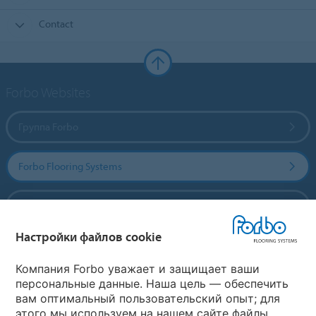
Contact
Forbo Websites
Группа Forbo
Forbo Flooring Systems
Forbo Movement Systems
Настройки файлов cookie
Выберите страну
Компания Forbo уважает и защищает ваши
персональные данные. Наша цель — обеспечить
вам оптимальный пользовательский опыт; для
Выберите вашу страну
этого мы используем на нашем сайте файлы