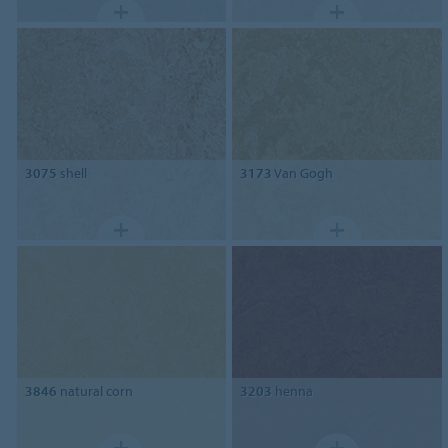
3075
shell
3173
Van Gogh
3846
natural corn
3203
henna