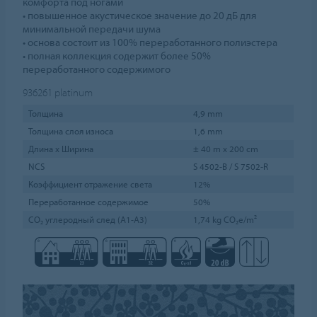
комфорта под ногами
• повышенное акустическое значение до 20 дБ для
минимальной передачи шума
• основа состоит из 100% переработанного полиэстера
• полная коллекция содержит более 50%
переработанного содержимого
936261
platinum
Толщина
4,9 mm
Толщина слоя износа
1,6 mm
Длина х Ширина
± 40 m x 200 cm
NCS
S 4502-B / S 7502-R
Коэффициент отражение света
12%
Переработанное содержимое
50%
CO₂ углеродный след (A1-A3)
1,74 kg CO₂e/m²