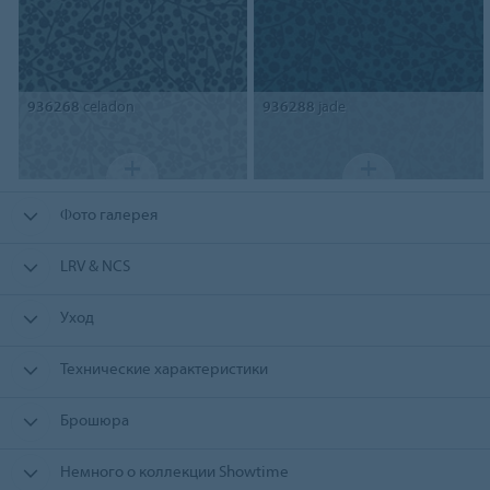
936268
celadon
936288
jade
Фото галерея
LRV & NCS
Уход
Технические характеристики
Брошюра
Немного о коллекции Showtime