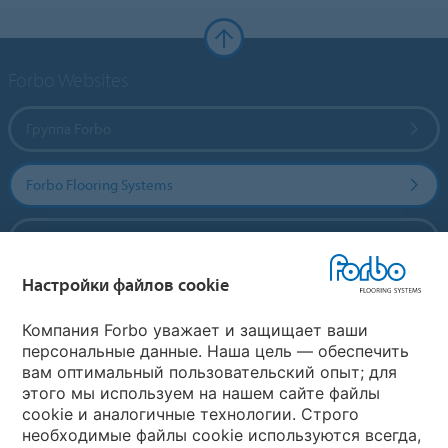
Forbo Websites
Группа Forbo
Forbo Flooring Systems
Forbo Movement Systems
Настройки файлов cookie
Выберите страну
Компания Forbo уважает и защищает ваши
персональные данные. Наша цель — обеспечить
вам оптимальный пользовательский опыт; для
Выберите вашу страну
этого мы используем на нашем сайте файлы
cookie и аналогичные технологии. Строго
необходимые файлы cookie используются всегда,