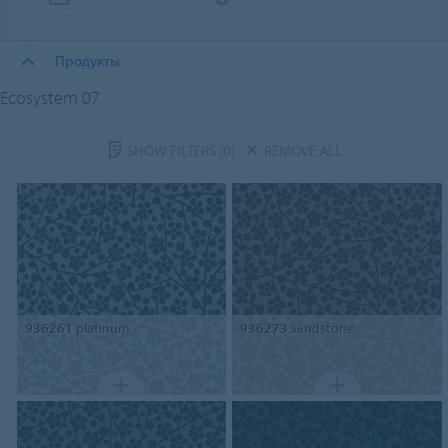
Продукты
Ecosystem 07
SHOW FILTERS
(0)
REMOVE ALL
936261
platinum
936273
sandstone