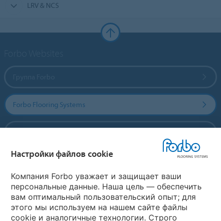
LRV & NCS
Forbo Websites
Группа Forbo
Forbo Flooring Systems
Forbo Movement Systems
Настройки файлов cookie
Выберите страну
Компания Forbo уважает и защищает ваши
персональные данные. Наша цель — обеспечить
вам оптимальный пользовательский опыт; для
Выберите вашу страну
этого мы используем на нашем сайте файлы
cookie и аналогичные технологии. Строго