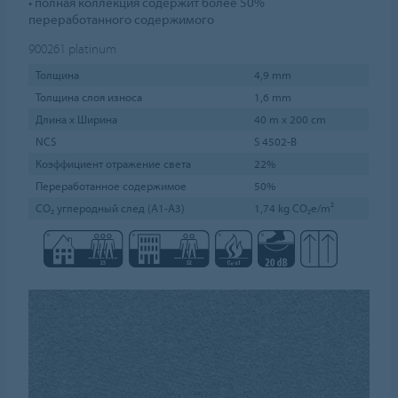
• полная коллекция содержит более 50%
переработанного содержимого
900261
platinum
Толщина
4,9 mm
Толщина слоя износа
1,6 mm
Длина х Ширина
40 m x 200 cm
NCS
S 4502-B
Коэффициент отражение света
22%
Переработанное содержимое
50%
CO₂ углеродный след (A1-A3)
1,74 kg CO₂e/m²