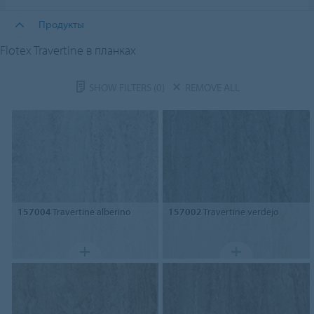
Продукты
Flotex Travertine в планках
SHOW FILTERS
(0)
REMOVE ALL
157004
Travertine alberino
157002
Travertine verdejo