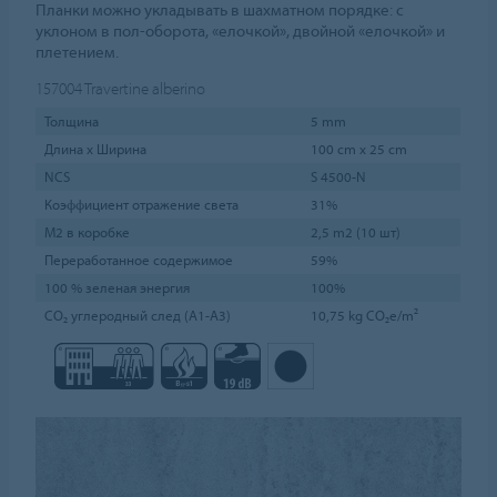
Планки можно укладывать в шахматном порядке: с
уклоном в пол-оборота, «елочкой», двойной «елочкой» и
плетением.
157004
Travertine alberino
Толщина
5 mm
Длина х Ширина
100 cm x 25 cm
NCS
S 4500-N
Коэффициент отражение света
31%
М2 в коробке
2,5 m2 (10 шт)
Переработанное содержимое
59%
100 % зеленая энергия
100%
CO₂ углеродный след (A1-A3)
10,75 kg CO₂e/m²