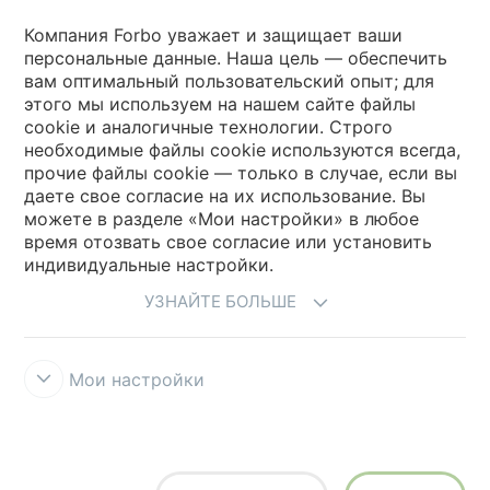
Выберите страну
Компания Forbo уважает и защищает ваши
персональные данные. Наша цель — обеспечить
вам оптимальный пользовательский опыт; для
Выберите вашу страну
этого мы используем на нашем сайте файлы
cookie и аналогичные технологии. Строго
необходимые файлы cookie используются всегда,
My Forbo
прочие файлы cookie — только в случае, если вы
даете свое согласие на их использование. Вы
Где купить
можете в разделе «Мои настройки» в любое
время отозвать свое согласие или установить
индивидуальные настройки.
УЗНАЙТЕ БОЛЬШЕ
Мои настройки
Правила и условия использования
Защита информации
Cookies
Forbo Integrity Line
Настройки файлов cookie