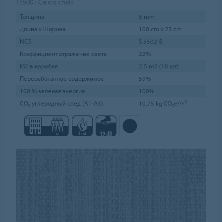
155007
Calico chalk
Толщина
5 mm
Длина х Ширина
100 cm x 25 cm
NCS
S 5502-B
Коэффициент отражение света
22%
М2 в коробке
2,5 m2 (10 шт)
Переработанное содержимое
59%
100 % зеленая энергия
100%
CO₂ углеродный след (A1-A3)
10,75 kg CO₂e/m²