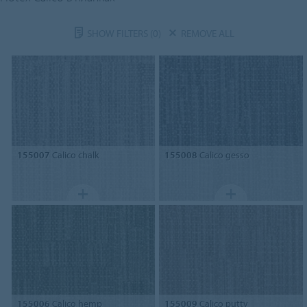
SHOW FILTERS
(0)
REMOVE ALL
155007
Calico chalk
155008
Calico gesso
155006
Calico hemp
155009
Calico putty