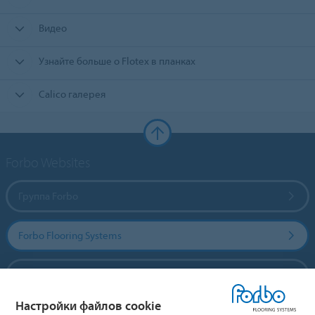
Видео
Узнайте больше о Flotex в планках
Calico галерея
Forbo Websites
Группа Forbo
Forbo Flooring Systems
Forbo Movement Systems
Настройки файлов cookie