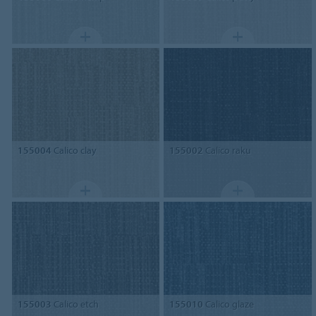
155004
Calico clay
155002
Calico raku
155003
Calico etch
155010
Calico glaze