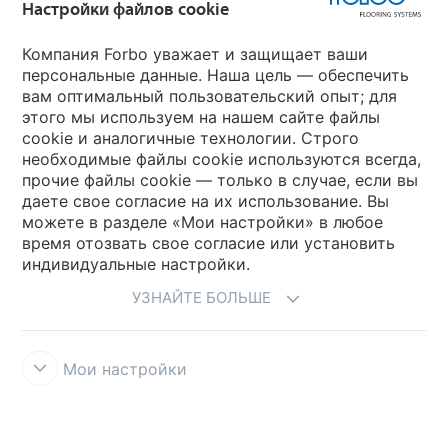
Настройки файлов cookie
Выберите страну
Компания Forbo уважает и защищает ваши
персональные данные. Наша цель — обеспечить
вам оптимальный пользовательский опыт; для
Выберите вашу страну
этого мы используем на нашем сайте файлы
cookie и аналогичные технологии. Строго
необходимые файлы cookie используются всегда,
My Forbo
прочие файлы cookie — только в случае, если вы
даете свое согласие на их использование. Вы
Где купить
можете в разделе «Мои настройки» в любое
время отозвать свое согласие или установить
индивидуальные настройки.
УЗНАЙТЕ БОЛЬШЕ
Мои настройки
Правила и условия использования
Защита информации
Cookies
Forbo Integrity Line
Настройки файлов cookie