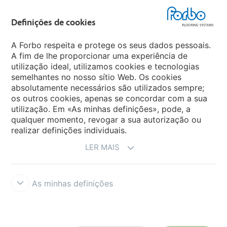
Forbo Flooring Systems
Definições de cookies
Forbo Movement Systems
A Forbo respeita e protege os seus dados pessoais.
A fim de lhe proporcionar uma experiência de
utilização ideal, utilizamos cookies e tecnologias
semelhantes no nosso sítio Web. Os cookies
Sites Forbo
absolutamente necessários são utilizados sempre;
os outros cookies, apenas se concordar com a sua
Selecione o país
utilização. Em «As minhas definições», pode, a
qualquer momento, revogar a sua autorização ou
realizar definições individuais.
LER MAIS
As minhas definições
Termos e Condições
Aviso Legal e Termos de Uso
Proteção de
dados
Cookies
Forbo Integrity Line
Definições de cookies