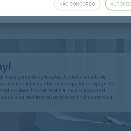
NÃO CONCORDO
AUTORIZ
Modul'up Compact loose lay vinyl
Sarlon Complete Step
nyl
uma vasta gama de aplicações. A paleta variada de
 para criar qualquer ambiente em qualquer espaço. Os
al e Colour. Eternal Next é a nova solução Fast
tada para reutilizar ou reciclar no final da sua vida