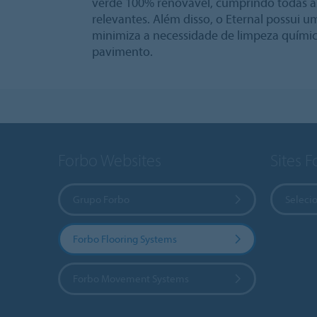
verde 100% renovável, cumprindo todas a
relevantes. Além disso, o Eternal possui 
minimiza a necessidade de limpeza químic
pavimento.
Forbo Websites
Sites 
Grupo Forbo
Selecio
Forbo Flooring Systems
Forbo Movement Systems