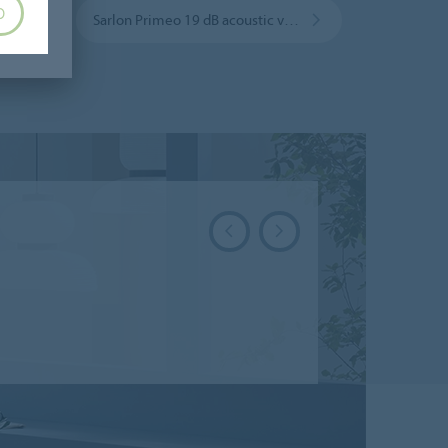
O
Sarlon Primeo 19 dB acoustic vinyl