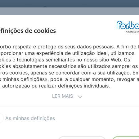
 SYSTEMS
PORTUGAL
QUEM SOMOS
CARRE
INSPIRAÇÃO &
I
finições de cookies
SEGMENTOS
SUSTENTABILIDADE
REFERÊNCIAS
M
orbo respeita e protege os seus dados pessoais. A fim de 
n vinyl
porcionar uma experiência de utilização ideal, utilizamos
GÉNEO
kies e tecnologias semelhantes no nosso sítio Web. Os
kies absolutamente necessários são utilizados sempre; os
ros cookies, apenas se concordar com a sua utilização. E
s minhas definições», pode, a qualquer momento, revogar 
 autorização ou realizar definições individuais.
LER MAIS
Vinílico decorativo Eternal de Luxe
Eternal Original
As minhas definições
inílico de segurança
Sarlon 15 dB acoustic vinyl