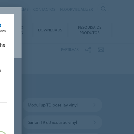
IRAS
NOTÍCIAS
CONTACTOS
FLOORVISUALIZER
NSTALAÇÃO &
PESQUISA DE
DOWNLOADS
ANUTENÇÃO
PRODUTOS
lhe
PARTILHAR
m
a
Modul'up TE loose lay vinyl
Sarlon 19 dB acoustic vinyl