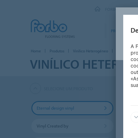
FORBO FLOORING
De
PRODUTOS
A F
Home
Produtos
Vinílico Heterogéneo
Eternal desig
pro
VINÍLICO HETERO
coo
coo
out
«A
sua
SELECIONE UM PRODUTO
Eternal design vinyl
Vinyl Created by
Step v