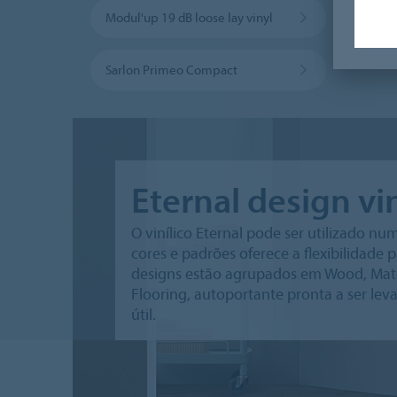
Modul'up 19 dB loose lay vinyl
Sarlon Primeo Compact
Eternal design vi
O vinílico Eternal pode ser utilizado n
cores e padrões oferece a flexibilidade
designs estão agrupados em Wood, Materi
Flooring, autoportante pronta a ser levan
útil.