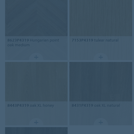
8623P4319
Hungarian point
7153P4319
tulear natural
oak medium
8443P4319
oak XL honey
8431P4319
oak XL natural