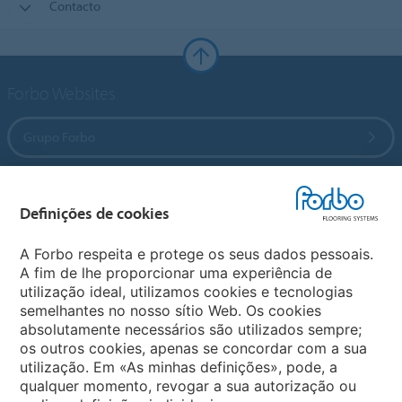
Contacto
Forbo Websites
Grupo Forbo
Forbo Flooring Systems
Definições de cookies
Forbo Movement Systems
A Forbo respeita e protege os seus dados pessoais.
A fim de lhe proporcionar uma experiência de
utilização ideal, utilizamos cookies e tecnologias
semelhantes no nosso sítio Web. Os cookies
Sites Forbo
absolutamente necessários são utilizados sempre;
os outros cookies, apenas se concordar com a sua
Selecione o país
utilização. Em «As minhas definições», pode, a
qualquer momento, revogar a sua autorização ou