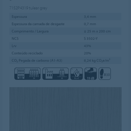
7152P4319
tulear grey
Espessura
3,4 mm
Espessura da camada de desgaste
0,7 mm
Comprimento / Largura
± 25 m x 200 cm
NCS
S 3502-Y
Lrv
43%
Conteúdo reciclado
20%
CO₂ Pegada de carbono (A1-A3)
6,24 kg CO₂e/m²