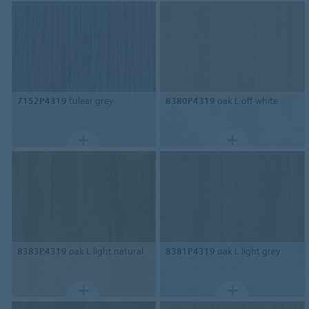
7152P4319
tulear grey
8380P4319
oak L off-white
8383P4319
oak L light natural
8381P4319
oak L light grey