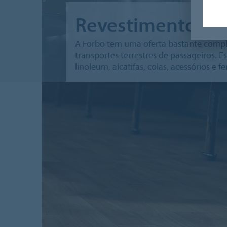
Revestimentos pa
A Forbo tem uma oferta bastante compl
transportes terrestres de passageiros. Est
linoleum, alcatifas, colas, acessórios e 