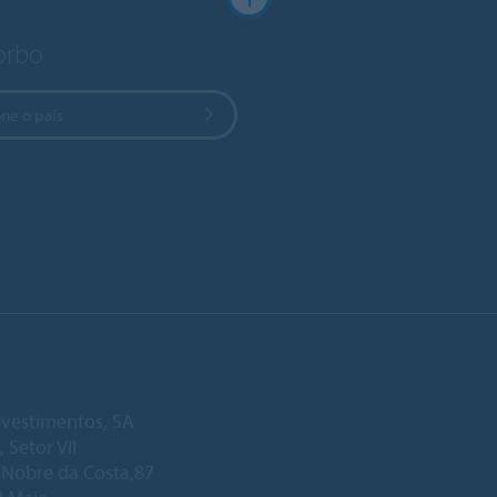
Forbo
ne o país
vestimentos, SA
, Setor VII
. Nobre da Costa,87