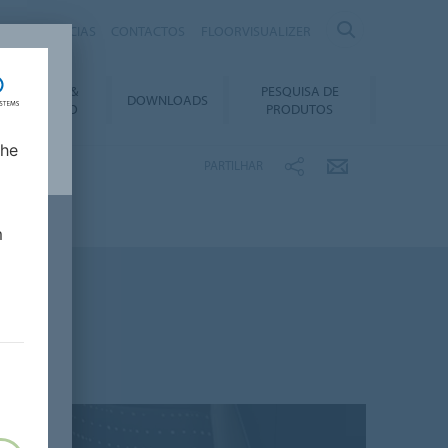
IRAS
NOTÍCIAS
CONTACTOS
FLOORVISUALIZER
NSTALAÇÃO &
PESQUISA DE
DOWNLOADS
ANUTENÇÃO
PRODUTOS
lhe
PARTILHAR
m
a