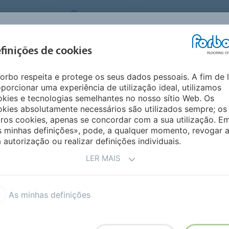
 SYSTEMS
PORTUGAL
QUEM SOMOS
CARRE
INSPIRAÇÃO &
I
finições de cookies
SEGMENTOS
SUSTENTABILIDADE
REFERÊNCIAS
M
orbo respeita e protege os seus dados pessoais. A fim de 
vestimentos para autocarros
porcionar uma experiência de utilização ideal, utilizamos
ARA TRANSPORTES
kies e tecnologias semelhantes no nosso sítio Web. Os
kies absolutamente necessários são utilizados sempre; os
ros cookies, apenas se concordar com a sua utilização. E
s minhas definições», pode, a qualquer momento, revogar 
 autorização ou realizar definições individuais.
LER MAIS
timentos para autocarros
transportes marítimos
As minhas definições