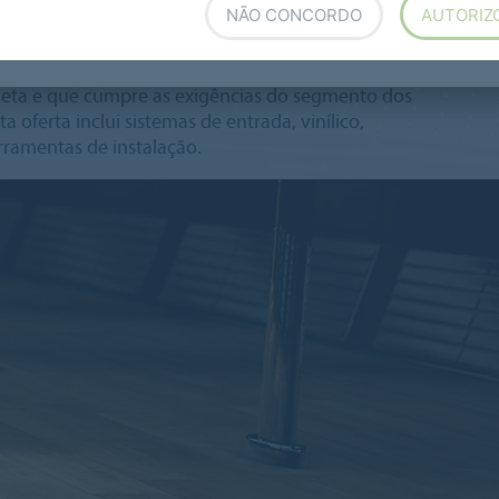
NÃO CONCORDO
AUTORIZ
ra autocarros
eta e que cumpre as exigências do segmento dos
a oferta inclui sistemas de entrada, vinílico,
ferramentas de instalação.