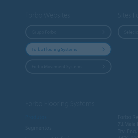
Forbo Websites
Sites 
Grupo Forbo
Selecio
Forbo Flooring Systems
Forbo Movement Systems
Forbo Flooring Systems
Produtos
Forbo Re
Z.I.Maia I
Segmentos
Trv. Eng