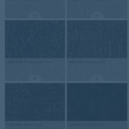
s482004
Penang mercury
s482007
Penang zinc
s246006
Metro grey
s290010
Calgary ash