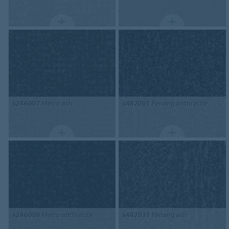
s246007
Metro ash
s482001
Penang anthracite
s246008
Metro anthracite
s482031
Penang ash