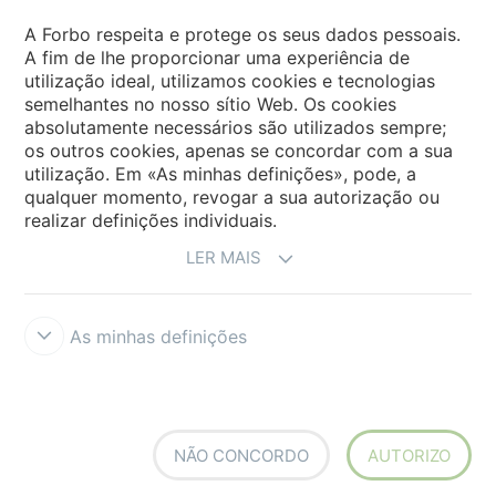
Forbo Movement Systems
A Forbo respeita e protege os seus dados pessoais.
A fim de lhe proporcionar uma experiência de
utilização ideal, utilizamos cookies e tecnologias
semelhantes no nosso sítio Web. Os cookies
Sites Forbo
absolutamente necessários são utilizados sempre;
os outros cookies, apenas se concordar com a sua
Selecione o país
utilização. Em «As minhas definições», pode, a
qualquer momento, revogar a sua autorização ou
realizar definições individuais.
LER MAIS
As minhas definições
Termos e Condições
Aviso Legal e Termos de Uso
Proteção de
dados
Cookies
Forbo Integrity Line
Definições de cookies
NÃO CONCORDO
AUTORIZO
creating better environments