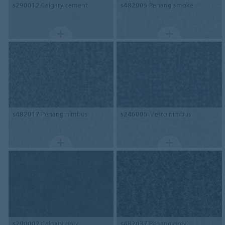
s290012
Calgary cement
s482005
Penang smoke
s482017
Penang nimbus
s246005
Metro nimbus
s290002
Calgary grey
s482037
Penang grey