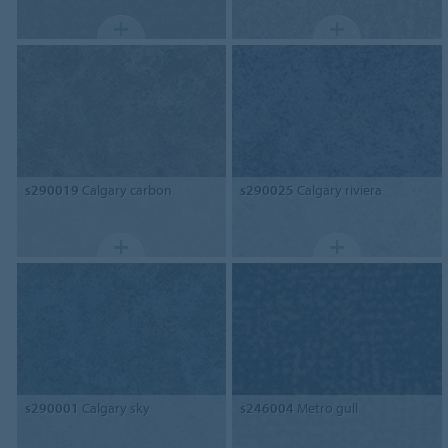
s290019
Calgary carbon
s290025
Calgary riviera
s290001
Calgary sky
s246004
Metro gull