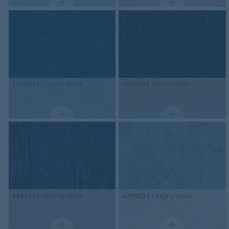
s290015
Calgary azure
s246001
Metro indigo
s482116
Penang azure
s290021
Calgary aqua