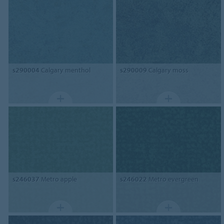
s290004
Calgary menthol
s290009
Calgary moss
s246037
Metro apple
s246022
Metro evergreen