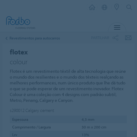
MENU
PARTILHAR
Revestimentos para autocarros
flotex
colour
Flotex é um revestimento têxtil de alta tecnologia que reúne
o mundo dos resilientes e o mundo dos têxteis realçando as
melhores performances, num único produto que lhe dá tudo
o que se pode esperar de um revestimento inovador. Flotex
Colour é uma coleção com 4 designs com padrão subtil;
Metro, Penang, Calgary e Canyon.
s290012
Calgary cement
Espessura
4,3 mm
Comprimento / Largura
30 m x 200 cm
Lrv
13%