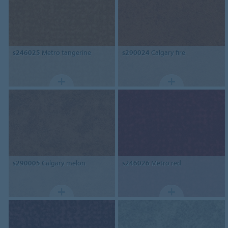
s246025
Metro tangerine
s290024
Calgary fire
s290005
Calgary melon
s246026
Metro red