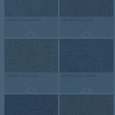
s290026
Calgary linen
s482075
Penang flax
s246012
Metro sand
s246011
Metro pebble