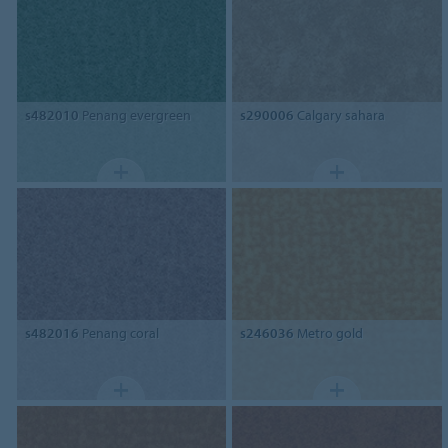
s482010
Penang evergreen
s290006
Calgary sahara
s482016
Penang coral
s246036
Metro gold