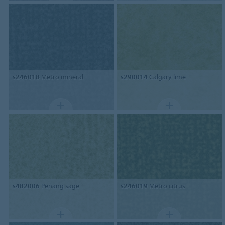
s246018
Metro mineral
s290014
Calgary lime
s482006
Penang sage
s246019
Metro citrus