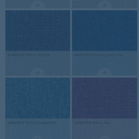
s246020
Metro lagoon
s482026
Penang neptune
s482011
Penang sapphire
s246034
Metro lilac