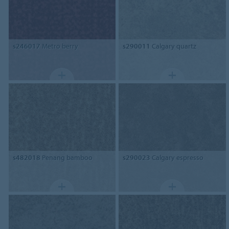
s246017
Metro berry
s290011
Calgary quartz
s482018
Penang bamboo
s290023
Calgary espresso