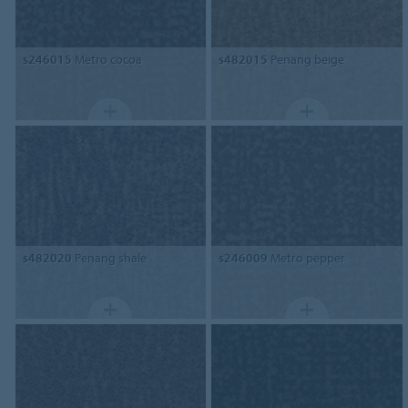
s246015
Metro cocoa
s482015
Penang beige
s482020
Penang shale
s246009
Metro pepper