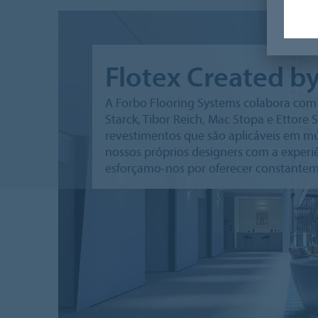
Flotex Created b
A Forbo Flooring Systems colabora com
Starck, Tibor Reich, Mac Stopa e Ettore 
revestimentos que são aplicáveis em mú
nossos próprios designers com a exper
esforçamo-nos por oferecer constantem