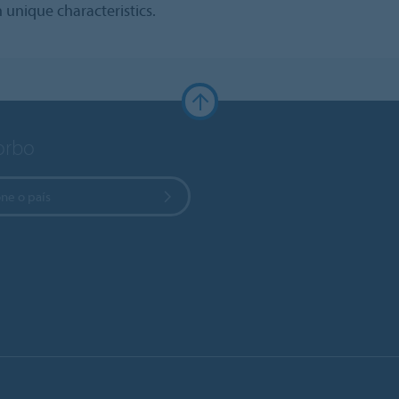
 unique characteristics.
Forbo
ne o país