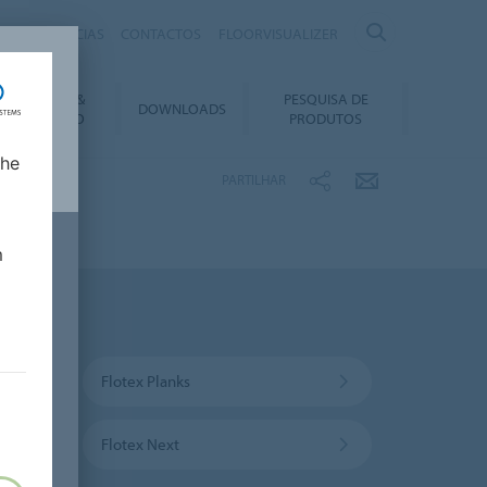
IRAS
NOTÍCIAS
CONTACTOS
FLOORVISUALIZER
NSTALAÇÃO &
PESQUISA DE
DOWNLOADS
ANUTENÇÃO
PRODUTOS
lhe
PARTILHAR
m
a
Flotex Planks
Flotex Next