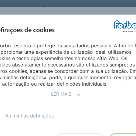
 SYSTEMS
PORTUGAL
QUEM SOMOS
CARRE
INSPIRAÇÃO &
I
finições de cookies
SEGMENTOS
SUSTENTABILIDADE
REFERÊNCIAS
M
orbo respeita e protege os seus dados pessoais. A fim de 
porcionar uma experiência de utilização ideal, utilizamos
kies e tecnologias semelhantes no nosso sítio Web. Os
kies absolutamente necessários são utilizados sempre; os
ros cookies, apenas se concordar com a sua utilização. E
s minhas definições», pode, a qualquer momento, revogar 
 autorização ou realizar definições individuais.
LER MAIS
x Advance
Flotex Naturals
As minhas definições
x Created by
Flotex vision library