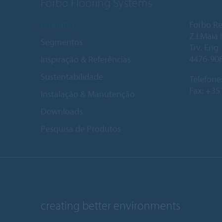
Forbo Flooring Systems
Produtos
Forbo Re
Z.I.Maia I
Segmentos
Trv. Eng
4476-90
Inspiração & Referências
Sustentabilidade
Telefone
Fax: +35
Instalação & Manutenção
Downloads
Pesquisa de Produtos
creating better environments