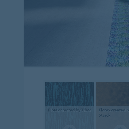
Flotex
created by Tibor
Flotex
created 
Starck