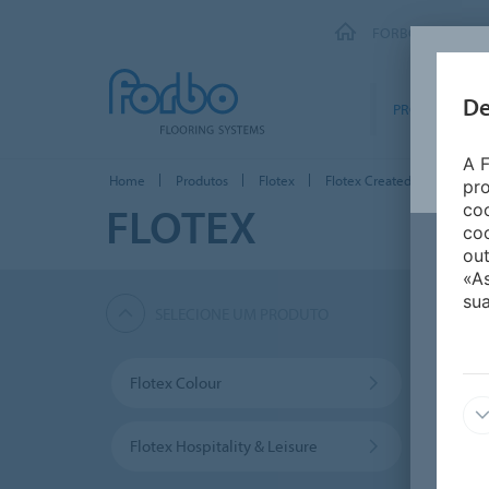
FORBO FLOORING
De
PRODUTOS
A F
Home
Produtos
Flotex
Flotex Created by
pro
FLOTEX
coo
coo
out
«A
sua
SELECIONE UM PRODUTO
Flotex Colour
Flote
Flotex Hospitality & Leisure
Flote