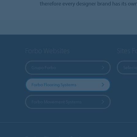
therefore every designer brand has its own
Forbo Websites
Sites 
Grupo Forbo
Selecio
Forbo Flooring Systems
Forbo Movement Systems