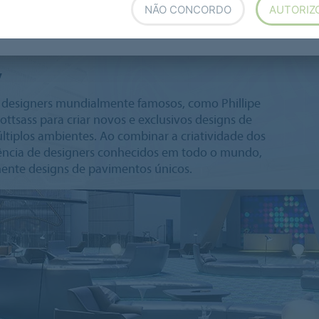
NÃO CONCORDO
AUTORIZ
y
 designers mundialmente famosos, como Phillipe
Sottsass para criar novos e exclusivos designs de
ltiplos ambientes. Ao combinar a criatividade dos
iência de designers conhecidos em todo o mundo,
ente designs de pavimentos únicos.