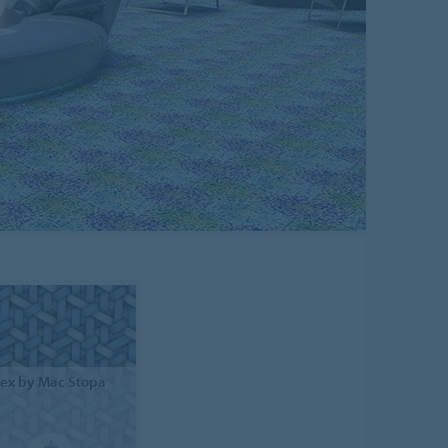
tex
by Mac Stopa